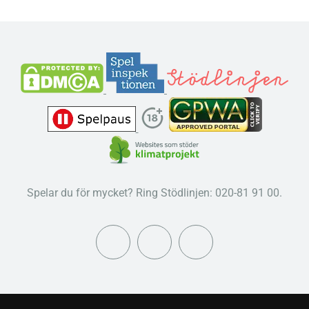
Spelar du för mycket? Ring Stödlinjen: 020-81 91 00.