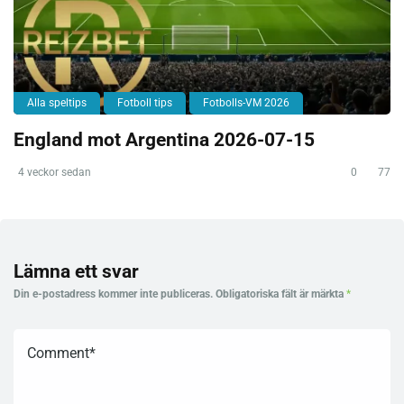
Alla speltips
Fotboll tips
Fotbolls-VM 2026
England mot Argentina 2026-07-15
4 veckor sedan
0
77
Lämna ett svar
Din e-postadress kommer inte publiceras.
Obligatoriska fält är märkta
*