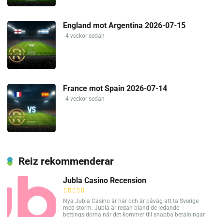
England mot Argentina 2026-07-15
4 veckor sedan
France mot Spain 2026-07-14
4 veckor sedan
Reiz rekommenderar
Jubla Casino Recension
Nya Jubla Casino är här och är påväg att ta Sverige
med storm. Jubla är redan bland de ledande
bettingsidorna när det kommer till snabba betalningar