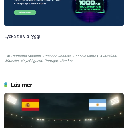
Lycka till vid rygg!
Al Thumama Stadium
,
Cristiano Ronaldo
,
Goncalo Ramos
,
Kvartsfinal
,
Marocko
,
Nayef Aguerd
,
Portugal
,
Ultrabet
Läs mer