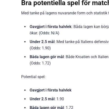
Bra potentiella spel för mat
Med tanke på lagens nuvarande form och statistik fi
Oavgjort i första halvlek
: Båda lagen kan börja
ökar. (Odds: N/A)
Under 2.5 mål
: Med tanke på Italiens defensi
(Odds: 1.90)
Båda lagen gör mål
: Både Kroatien och Italien 
(Odds: 1.72)
Potential spel:
Oavgjort i första halvlek
Under 2.5 mål
: 1.90
Båda lagen gör mål
: 1.72