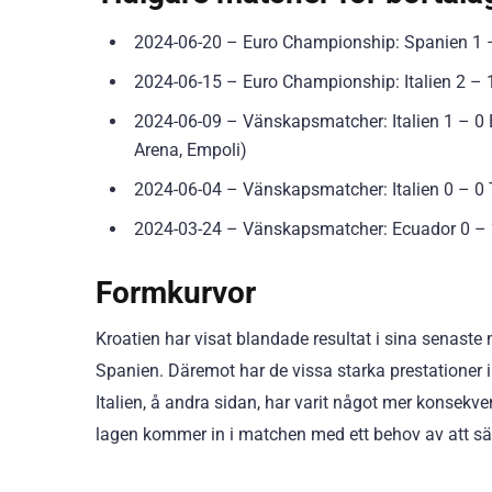
2024-06-20 – Euro Championship: Spanien 1 – 
2024-06-15 – Euro Championship: Italien 2 –
2024-06-09 – Vänskapsmatcher: Italien 1 – 0 
Arena, Empoli)
2024-06-04 – Vänskapsmatcher: Italien 0 – 0 T
2024-03-24 – Vänskapsmatcher: Ecuador 0 – 2 
Formkurvor
Kroatien har visat blandade resultat i sina senast
Spanien. Däremot har de vissa starka prestationer i 
Italien, å andra sidan, har varit något mer konsek
lagen kommer in i matchen med ett behov av att säk