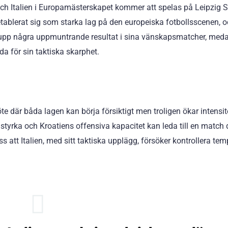
h Italien i Europamästerskapet kommer att spelas på Leipzig S
etablerat sig som starka lag på den europeiska fotbollsscenen, o
t upp några uppmuntrande resultat i sina vänskapsmatcher, medan
da för sin taktiska skarphet.
te där båda lagen kan börja försiktigt men troligen ökar intensi
 styrka och Kroatiens offensiva kapacitet kan leda till en match
s att Italien, med sitt taktiska upplägg, försöker kontrollera tem