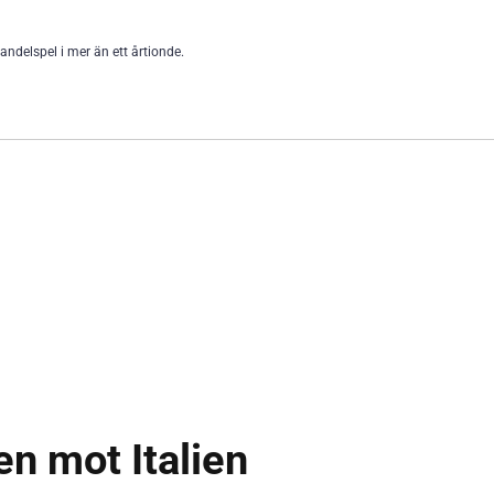
andelspel i mer än ett årtionde.
en mot Italien