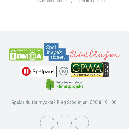
av snabba utbetalningar direkt in på kontot!
Spelar du för mycket? Ring Stödlinjen: 020-81 91 00.