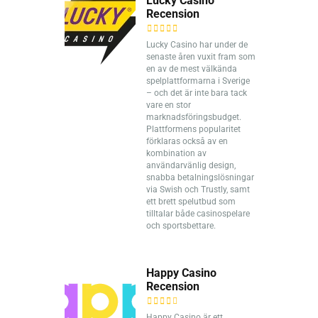
Lucky Casino
Recension
Lucky Casino har under de
senaste åren vuxit fram som
en av de mest välkända
spelplattformarna i Sverige
– och det är inte bara tack
vare en stor
marknadsföringsbudget.
Plattformens popularitet
förklaras också av en
kombination av
användarvänlig design,
snabba betalningslösningar
via Swish och Trustly, samt
ett brett spelutbud som
tilltalar både casinospelare
och sportsbettare.
Happy Casino
Recension
Happy Casino är ett