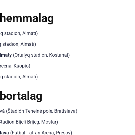
r hemmalag
q stadıon, Almatı)
 stadıon, Almatı)
Almaty
(Ortalyq stadıon, Kostanai)
reena, Kuopio)
q stadıon, Almatı)
 bortalag
á (Štadión Tehelné pole, Bratislava)
tadion Bijeli Brijeg, Mostar)
slava
(Futbal Tatran Arena, Prešov)