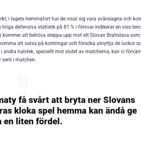
arkt, i lagets hemmafort har de visat sig vara svårslagna och k
höga defensiva statistik på 81 % i försvar indikerar en viss ten
ck) kommer att behöva steppa upp mot ett Slovan Bratislava som
n komma att satsa på kontringar och försöka utnyttja de luckor s
 andra halvlek, speciellt mot slutet av matcherna, kan vi förvän
 sent i matchen.
aty få svårt att bryta ner Slovans
eras kloka spel hemma kan ändå ge
en liten fördel.