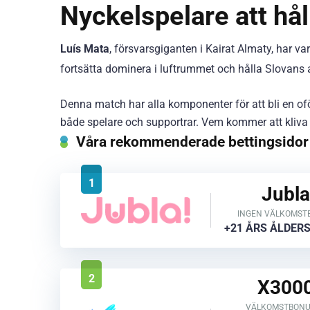
Nyckelspelare att hå
Luís Mata
, försvarsgiganten i Kairat Almaty, har v
fortsätta dominera i luftrummet och hålla Slovans an
Denna match har alla komponenter för att bli en ofö
både spelare och supportrar. Vem kommer att kliva 
Våra rekommenderade bettingsidor
1
Jubl
INGEN VÄLKOMST
+21 ÅRS ÅLDER
2
X300
VÄLKOMSTBON