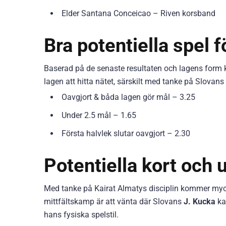
Elder Santana Conceicao – Riven korsband
Bra potentiella spel 
Baserad på de senaste resultaten och lagens form 
lagen att hitta nätet, särskilt med tanke på Slovans
Oavgjort & båda lagen gör mål – 3.25
Under 2.5 mål – 1.65
Första halvlek slutar oavgjort – 2.30
Potentiella kort och 
Med tanke på Kairat Almatys disciplin kommer myck
mittfältskamp är att vänta där Slovans
J. Kucka
kan
hans fysiska spelstil.