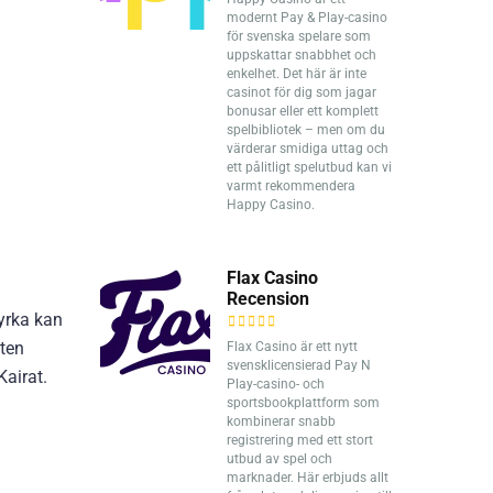
modernt Pay & Play-casino
för svenska spelare som
uppskattar snabbhet och
enkelhet. Det här är inte
casinot för dig som jagar
bonusar eller ett komplett
spelbibliotek – men om du
värderar smidiga uttag och
ett pålitligt spelutbud kan vi
varmt rekommendera
Happy Casino.
Flax Casino
Recension
tyrka kan
uten
Flax Casino är ett nytt
svensklicensierad Pay N
Kairat.
Play-casino- och
sportsbookplattform som
kombinerar snabb
registrering med ett stort
utbud av spel och
marknader. Här erbjuds allt