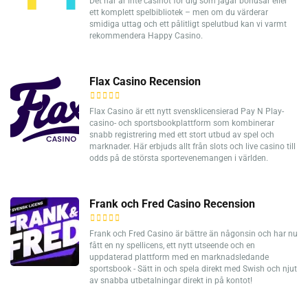
Det här är inte casinot för dig som jagar bonusar eller
ett komplett spelbibliotek – men om du värderar
smidiga uttag och ett pålitligt spelutbud kan vi varmt
rekommendera Happy Casino.
Flax Casino Recension
Flax Casino är ett nytt svensklicensierad Pay N Play-
casino- och sportsbookplattform som kombinerar
snabb registrering med ett stort utbud av spel och
marknader. Här erbjuds allt från slots och live casino till
odds på de största sportevenemangen i världen.
Frank och Fred Casino Recension
Frank och Fred Casino är bättre än någonsin och har nu
fått en ny spellicens, ett nytt utseende och en
uppdaterad plattform med en marknadsledande
sportsbook - Sätt in och spela direkt med Swish och njut
av snabba utbetalningar direkt in på kontot!