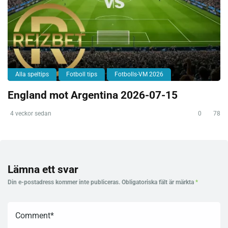
Alla speltips
Fotboll tips
Fotbolls-VM 2026
England mot Argentina 2026-07-15
4 veckor sedan
0
78
Lämna ett svar
Din e-postadress kommer inte publiceras.
Obligatoriska fält är märkta
*