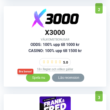
2
X3000
VÄLKOMSTBONUSAR
ODDS: 100% upp till 1000 kr
CASINO: 100% upp till 1500 kr
5.0
18+ Regler och villkor gäller
Spela nu
Läs recension
3