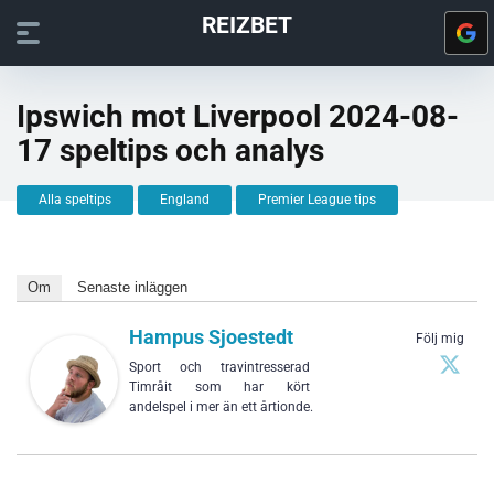
REIZBET
Ipswich mot Liverpool 2024-08-
17 speltips och analys
Alla speltips
England
Premier League tips
Om
Senaste inläggen
Hampus Sjoestedt
Följ mig
Sport och travintresserad
Timråit som har kört
andelspel i mer än ett årtionde.