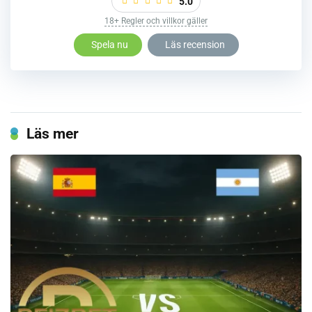
5.0
18+ Regler och villkor gäller
Spela nu
Läs recension
Läs mer