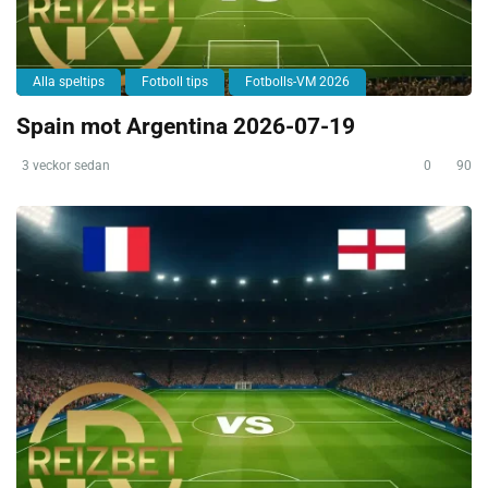
Alla speltips
Fotboll tips
Fotbolls-VM 2026
Spain mot Argentina 2026-07-19
3 veckor sedan
0
90