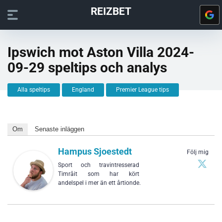
REIZBET
Ipswich mot Aston Villa 2024-
09-29 speltips och analys
Alla speltips
England
Premier League tips
Om
Senaste inläggen
Hampus Sjoestedt
Följ mig
Sport och travintresserad
Timråit som har kört
andelspel i mer än ett årtionde.