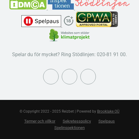
Spelar du för mycket? Ring Stödlinjen: 020-81 91 00.
© Copyright 2022 - 2025 Reizbet | Powered by
Brooklake OÜ
Termer och villkor
Sekretesspolicy
Spelpaus
Spelinspektionen