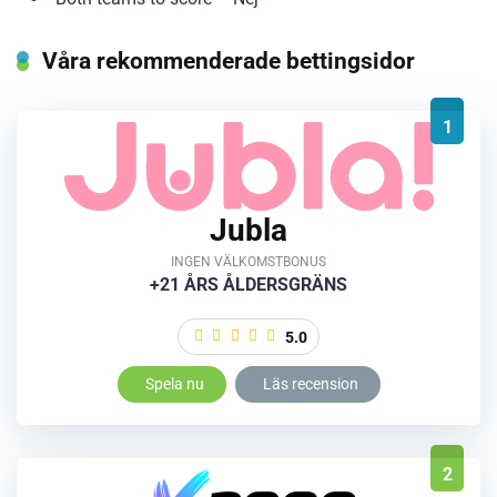
Våra rekommenderade bettingsidor
1
Jubla
INGEN VÄLKOMSTBONUS
+21 ÅRS ÅLDERSGRÄNS
5.0
Spela nu
Läs recension
2