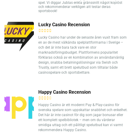
spel. Vi diggar Jublas enkla gränssnitt något kopiöst
och rekommenderar verkligen att testar deras
sportsbook!
Lucky Casino Recension
Lucky Casino har under de senaste åren vuxit fram som
en av de mest välkända spelplattformarna i Sverige –
och det är inte bara tack vare en stor
marknadsföringsbudget. Plattformens popularitet
förklaras också av en kombination av användarvänlig
design, snabba betalningslösningar via Swish och
Trustly, samt ett brett spelutbud som tilltalar både
casinospelare och sportsbettare.
Happy Casino Recension
Happy Casino är ett modernt Pay & Play-casino för
svenska spelare som uppskattar snabbhet och enkelhet.
Det här är inte casinot för dig som jagar bonusar eller
ett komplett spelbibliotek – men om du värderar
smidiga uttag och ett pålitligt spelutbud kan vi varmt
rekommendera Happy Casino.