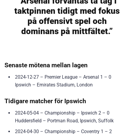
“Arsenal förväntas ta tag i
taktpinnen tidigt med fokus
på offensivt spel och
dominans på mittfältet.”
Senaste mötena mellan lagen
2024-12-27 – Premier League – Arsenal 1 – 0
Ipswich – Emirates Stadium, London
Tidigare matcher för Ipswich
2024-05-04 – Championship – Ipswich 2 – 0
Huddersfield – Portman Road, Ipswich, Suffolk
2024-04-30 – Championship – Coventry 1 – 2