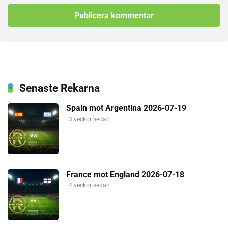
Senaste Rekarna
Spain mot Argentina 2026-07-19
3 veckor sedan
France mot England 2026-07-18
4 veckor sedan