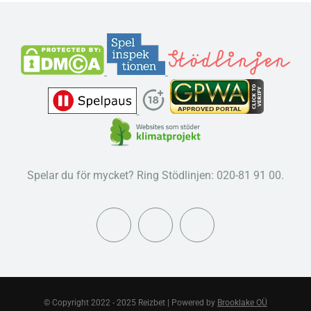
Spelar du för mycket? Ring Stödlinjen: 020-81 91 00.
© Copyright 2022 - 2025 Reizbet | Powered by
Brooklake OÜ