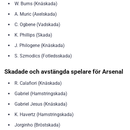
W. Burns (Knäskada)
A. Muric (Axelskada)
C. Ogbene (Vadskada)
K. Phillips (Skada)
J. Philogene (Knäskada)
S. Szmodics (Fotledsskada)
Skadade och avstängda spelare för Arsenal
R. Calafiori (Knäskada)
Gabriel (Hamstringskada)
Gabriel Jesus (Knäskada)
K. Havertz (Hamstringskada)
Jorginho (Bröstskada)