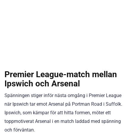
Premier League-match mellan
Ipswich och Arsenal
Spänningen stiger inför nästa omgång i Premier League
när Ipswich tar emot Arsenal på Portman Road i Suffolk.
Ipswich, som kämpar för att hitta formen, möter ett
toppmotiverat Arsenal i en match laddad med spänning
och förväntan.