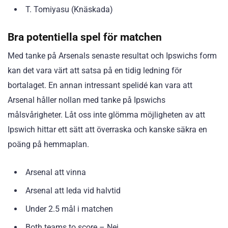
T. Tomiyasu (Knäskada)
Bra potentiella spel för matchen
Med tanke på Arsenals senaste resultat och Ipswichs form
kan det vara värt att satsa på en tidig ledning för
bortalaget. En annan intressant spelidé kan vara att
Arsenal håller nollan med tanke på Ipswichs
målsvårigheter. Låt oss inte glömma möjligheten av att
Ipswich hittar ett sätt att överraska och kanske säkra en
poäng på hemmaplan.
Arsenal att vinna
Arsenal att leda vid halvtid
Under 2.5 mål i matchen
Both teams to score – Nej