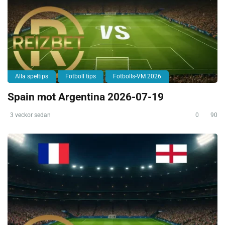
Alla speltips
Fotboll tips
Fotbolls-VM 2026
Spain mot Argentina 2026-07-19
3 veckor sedan
0
90