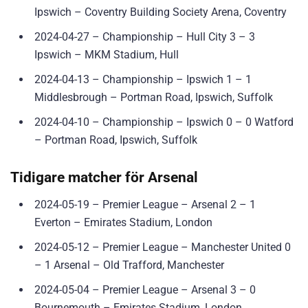
Ipswich – Coventry Building Society Arena, Coventry
2024-04-27 – Championship – Hull City 3 – 3
Ipswich – MKM Stadium, Hull
2024-04-13 – Championship – Ipswich 1 – 1
Middlesbrough – Portman Road, Ipswich, Suffolk
2024-04-10 – Championship – Ipswich 0 – 0 Watford
– Portman Road, Ipswich, Suffolk
Tidigare matcher för Arsenal
2024-05-19 – Premier League – Arsenal 2 – 1
Everton – Emirates Stadium, London
2024-05-12 – Premier League – Manchester United 0
– 1 Arsenal – Old Trafford, Manchester
2024-05-04 – Premier League – Arsenal 3 – 0
Bournemouth – Emirates Stadium, London