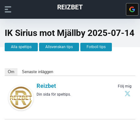
REIZBET
IK Sirius mot Mjällby 2025-07-14
Alla speltips
Allsvenskan tips
Fotboll tips
Om
Senaste inläggen
Reizbet
Följ mig
Din sida för speltips.