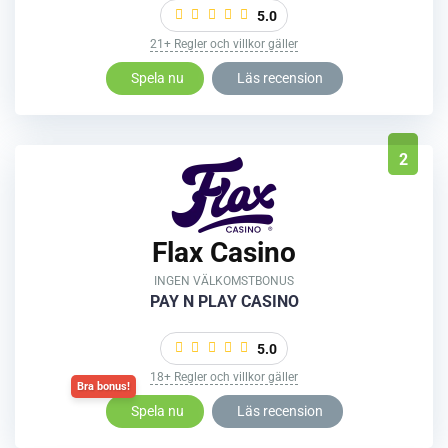
5.0
21+ Regler och villkor gäller
Spela nu
Läs recension
2
Flax Casino
INGEN VÄLKOMSTBONUS
PAY N PLAY CASINO
5.0
18+ Regler och villkor gäller
Spela nu
Läs recension