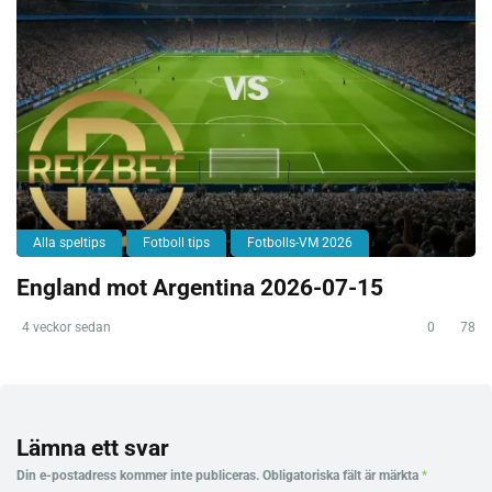
Alla speltips
Fotboll tips
Fotbolls-VM 2026
England mot Argentina 2026-07-15
4 veckor sedan
0
78
Lämna ett svar
Din e-postadress kommer inte publiceras.
Obligatoriska fält är märkta
*