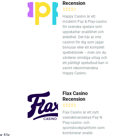
Recension
Happy Casino är ett
modernt Pay & Play-casino
för svenska spelare som
uppskattar snabbhet och
enkelhet. Det här är inte
casinot för dig som jagar
bonusar eller ett komplett
spelbibliotek – men om du
värderar smidiga uttag och
ett pålitligt spelutbud kan vi
varmt rekommendera
Happy Casino.
Flax Casino
Recension
Flax Casino är ett nytt
svensklicensierad Pay N
Play-casino- och
sportsbookplattform som
kombinerar snabb
r för