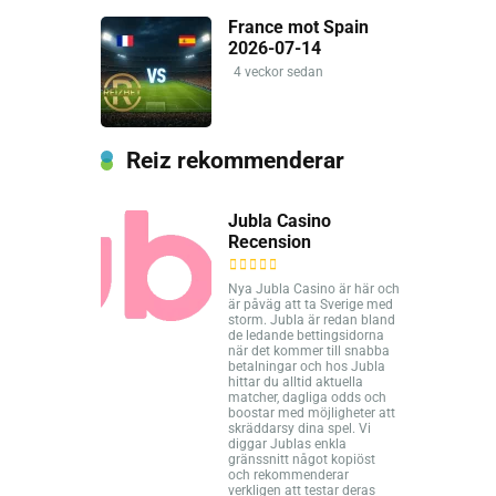
France mot Spain
2026-07-14
4 veckor sedan
Reiz rekommenderar
Jubla Casino
Recension
Nya Jubla Casino är här och
är påväg att ta Sverige med
storm. Jubla är redan bland
de ledande bettingsidorna
när det kommer till snabba
betalningar och hos Jubla
hittar du alltid aktuella
matcher, dagliga odds och
boostar med möjligheter att
skräddarsy dina spel. Vi
diggar Jublas enkla
gränssnitt något kopiöst
och rekommenderar
verkligen att testar deras