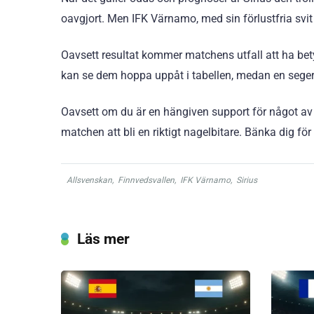
oavgjort. Men IFK Värnamo, med sin förlustfria svi
Oavsett resultat kommer matchens utfall att ha be
kan se dem hoppa uppåt i tabellen, medan en seger
Oavsett om du är en hängiven support för något av la
matchen att bli en riktigt nagelbitare. Bänka dig f
Allsvenskan
,
Finnvedsvallen
,
IFK Värnamo
,
Sirius
Läs mer