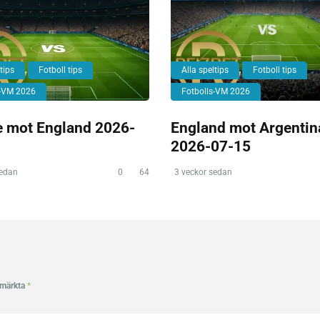
tips
Fotboll tips
Alla speltips
Fotboll tips
s-VM 2026
Fotbolls-VM 2026
e mot England 2026-
England mot Argentin
2026-07-15
sedan
0
64
3 veckor sedan
r märkta
*