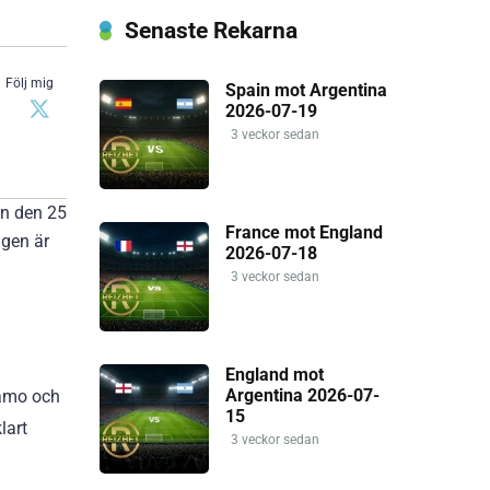
Senaste Rekarna
Följ mig
Spain mot Argentina
2026-07-19
3 veckor sedan
en den 25
France mot England
agen är
2026-07-18
3 veckor sedan
England mot
Argentina 2026-07-
namo och
15
lart
3 veckor sedan