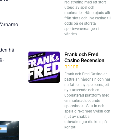
registrering med ett stort
utbud av spel och
marknader. Här erbjuds allt
från slots och live casino till
odds på de största
 Värnamo
sportevenemangen i
världen.
 den här
Frank och Fred
g.
Casino Recension
Frank och Fred Casino är
bättre än någonsin och har
nu fått en ny spellicens, ett
nytt utseende och en
uppdaterad plattform med
en marknadsledande
sportsbook - Sätt in och
spela direkt med Swish och
njut av snabba
utbetalningar direkt in på
kontot!