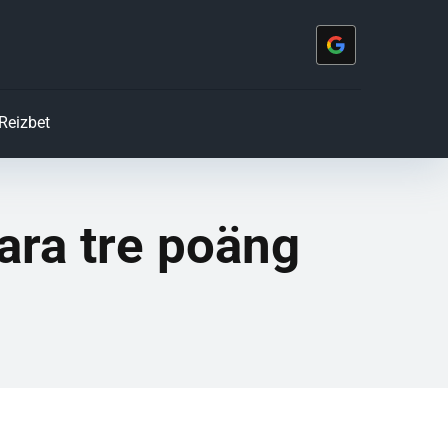
Reizbet
ara tre poäng