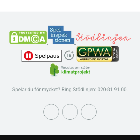
Spelar du för mycket? Ring Stödlinjen: 020-81 91 00.