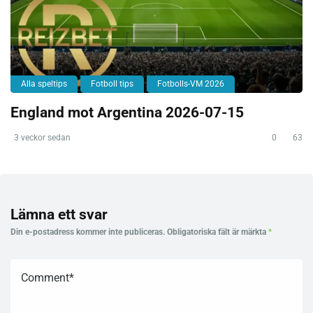
Alla speltips
Fotboll tips
Fotbolls-VM 2026
England mot Argentina 2026-07-15
3 veckor sedan
0
63
Lämna ett svar
Din e-postadress kommer inte publiceras.
Obligatoriska fält är märkta
*