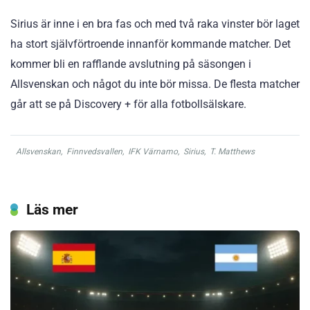
Sirius är inne i en bra fas och med två raka vinster bör laget
ha stort självförtroende innanför kommande matcher. Det
kommer bli en rafflande avslutning på säsongen i
Allsvenskan och något du inte bör missa. De flesta matcher
går att se på Discovery + för alla fotbollsälskare.
Allsvenskan
,
Finnvedsvallen
,
IFK Värnamo
,
Sirius
,
T. Matthews
Läs mer