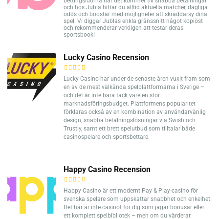
bettingsidorna när det kommer till snabba betalningar
och hos Jubla hittar du alltid aktuella matcher, dagliga
odds och boostar med möjligheter att skräddarsy dina
spel. Vi diggar Jublas enkla gränssnitt något kopiöst
och rekommenderar verkligen att testar deras
sportsbook!
Lucky Casino Recension
Lucky Casino har under de senaste åren vuxit fram som
en av de mest välkända spelplattformarna i Sverige –
och det är inte bara tack vare en stor
marknadsföringsbudget. Plattformens popularitet
förklaras också av en kombination av användarvänlig
design, snabba betalningslösningar via Swish och
Trustly, samt ett brett spelutbud som tilltalar både
casinospelare och sportsbettare.
Happy Casino Recension
Happy Casino är ett modernt Pay & Play-casino för
svenska spelare som uppskattar snabbhet och enkelhet.
Det här är inte casinot för dig som jagar bonusar eller
ett komplett spelbibliotek – men om du värderar