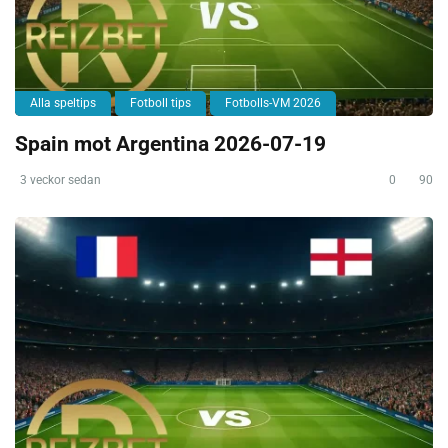
Alla speltips
Fotboll tips
Fotbolls-VM 2026
Spain mot Argentina 2026-07-19
3 veckor sedan
0
90