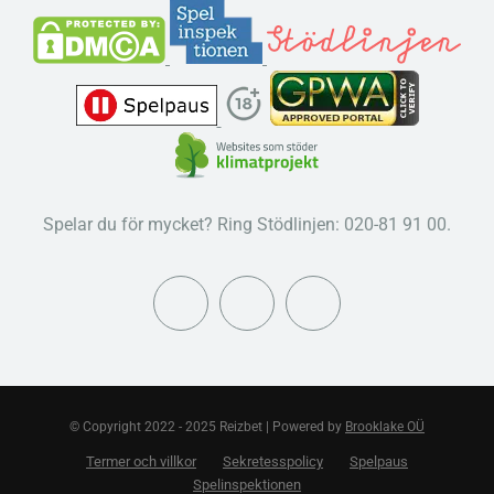
Spelar du för mycket? Ring Stödlinjen: 020-81 91 00.
© Copyright 2022 - 2025 Reizbet | Powered by
Brooklake OÜ
Termer och villkor
Sekretesspolicy
Spelpaus
Spelinspektionen