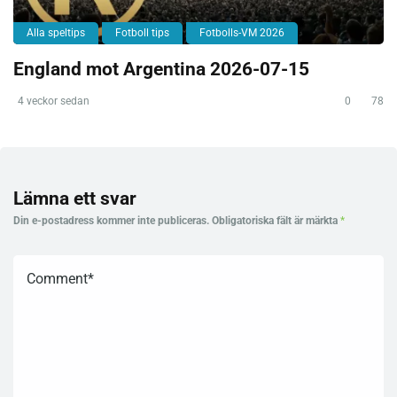
Alla speltips
Fotboll tips
Fotbolls-VM 2026
England mot Argentina 2026-07-15
4 veckor sedan
0
78
Lämna ett svar
Din e-postadress kommer inte publiceras.
Obligatoriska fält är märkta
*