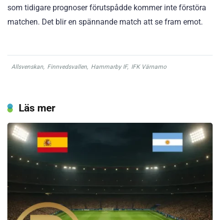
som tidigare prognoser förutspådde kommer inte förstöra
matchen. Det blir en spännande match att se fram emot.
Allsvenskan
,
Finnvedsvallen
,
Hammarby IF
,
IFK Värnamo
Läs mer