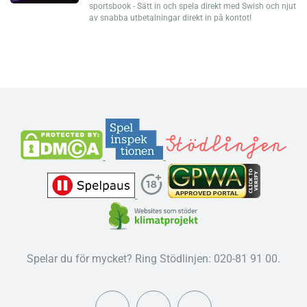
sportsbook - Sätt in och spela direkt med Swish och njut
av snabba utbetalningar direkt in på kontot!
Spelar du för mycket? Ring Stödlinjen: 020-81 91 00.