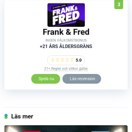
3
Frank & Fred
INGEN VÄLKOMSTBONUS
+21 ÅRS ÅLDERSGRÄNS
5.0
21+ Regler och villkor gäller
Spela nu
Läs recension
Läs mer