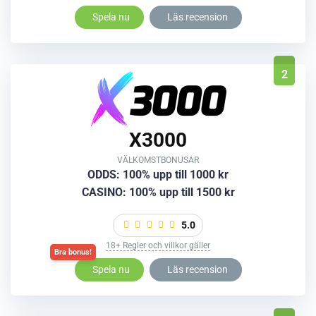
Spela nu
Läs recension
2
X3000
VÄLKOMSTBONUSAR
ODDS: 100% upp till 1000 kr
CASINO: 100% upp till 1500 kr
5.0
18+ Regler och villkor gäller
Spela nu
Läs recension