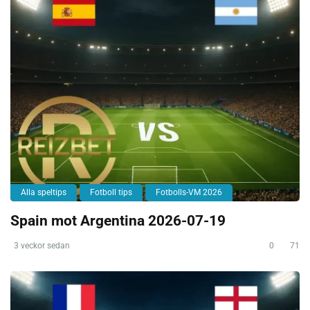
Alla speltips
Fotboll tips
Fotbolls-VM 2026
Spain mot Argentina 2026-07-19
3 veckor sedan
0
71