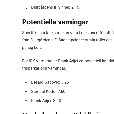
Djurgårdens IF vinner: 2.15
Potentiella varningar
Specifika spelare som kan vara i riskzonen för att 
från Djurgårdens IF. Båda spelar centrala roller oc
på sig kort.
För IFK Värnamo är Frank Adjei en potentiell kandid
frisparkar och varningar.
Besard Sabovic: 3.25
Samuel Kotto: 2.60
Frank Adjei: 3.10