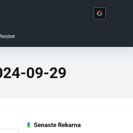
Reizbet
024-09-29
Senaste Rekarna