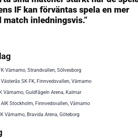
s IF kan förväntas spela en mer
 match inledningsvis.”
lag
IFK Värnamo, Strandvallen, Sölvesborg
 Västerås SK FK, Finnvedsvallen, Värnamo
FK Värnamo, Guldfågeln Arena, Kalmar
 AIK Stockholm, Finnvedsvallen, Värnamo
FK Värnamo, Bravida Arena, Göteborg
g