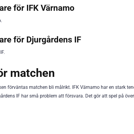
are för IFK Värnamo
.
re för Djurgårdens IF
IF.
för matchen
ken förväntas matchen bli målrikt. IFK Värnamo har en stark ten
rdens IF har små problem att försvara. Det gör att spel på över