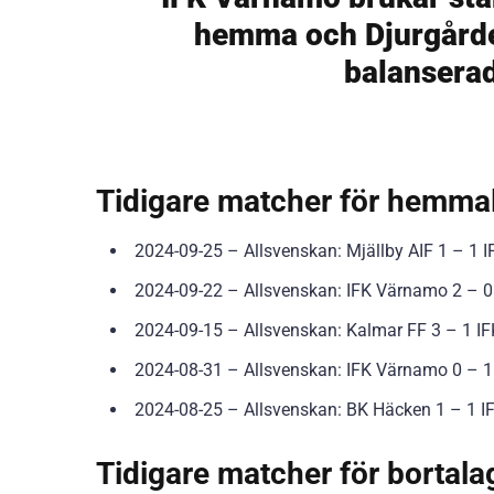
hemma och Djurgården
balanserad
Tidigare matcher för hemma
2024-09-25 – Allsvenskan: Mjällby AIF 1 – 1 
2024-09-22 – Allsvenskan: IFK Värnamo 2 – 0
2024-09-15 – Allsvenskan: Kalmar FF 3 – 1 I
2024-08-31 – Allsvenskan: IFK Värnamo 0 – 1
2024-08-25 – Allsvenskan: BK Häcken 1 – 1 I
Tidigare matcher för bortala