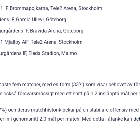
– 1 IF Brommapojkarna, Tele2 Arena, Stockholm
ens IF, Gamla Ullevi, Göteborg
urgårdens IF, Bravida Arena, Göteborg
1 Mjällby AIF, Tele2 Arena, Stockholm
urgårdens IF, Eleda Stadion, Malmö
naste fem matcher, med en form (33%) som visar behovet av för
e också försvarsmässigt med ett snitt på 1.2 insläppta mål per
7%) och deras matchhistorik pekar på en stabilare offensiv med
r in i genomsnitt 2.0 mål per match. Med detta i åtanke kan det