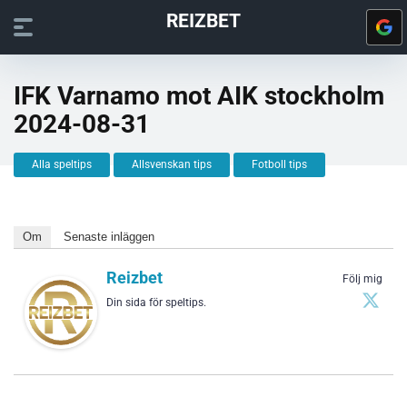
REIZBET
IFK Varnamo mot AIK stockholm
2024-08-31
Alla speltips
Allsvenskan tips
Fotboll tips
Om
Senaste inläggen
Reizbet
Följ mig
Din sida för speltips.