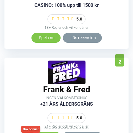
CASINO: 100% upp till 1500 kr
5.0
18+ Regler och villkor gäller
Spela nu
Läs recension
2
Frank & Fred
INGEN VÄLKOMSTBONUS
+21 ÅRS ÅLDERSGRÄNS
5.0
21+ Regler och villkor gäller