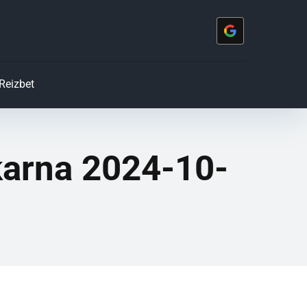
Reizbet
karna 2024-10-