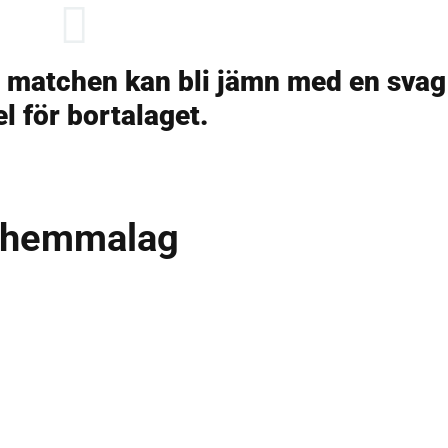
tt matchen kan bli jämn med en svag
el för bortalaget.
r hemmalag