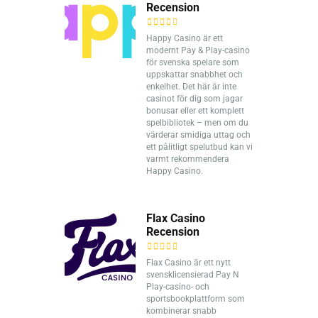
Recension
Happy Casino är ett
modernt Pay & Play-casino
för svenska spelare som
uppskattar snabbhet och
enkelhet. Det här är inte
casinot för dig som jagar
bonusar eller ett komplett
spelbibliotek – men om du
värderar smidiga uttag och
ett pålitligt spelutbud kan vi
varmt rekommendera
Happy Casino.
Flax Casino
Recension
Flax Casino är ett nytt
svensklicensierad Pay N
Play-casino- och
sportsbookplattform som
kombinerar snabb