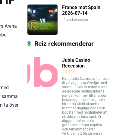
 IF
France mot Spain
2026-07-14
4 veckor sedan
rs Arena
ober
Reiz rekommenderar
Jubla Casino
Recension
Nya Jubla Casino är här och
är påväg att ta Sverige med
 med
storm. Jubla är redan bland
de ledande bettingsidorna
när det kommer till snabba
er samma
betalningar och hos Jubla
hittar du alltid aktuella
n ta över
matcher, dagliga odds och
boostar med möjligheter att
skräddarsy dina spel. Vi
diggar Jublas enkla
gränssnitt något kopiöst
och rekommenderar
verkligen att testar deras