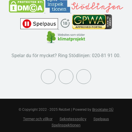
Spelar du för mycket? Ring Stödlinjen: 020-81 91 00.
© Copyright 2022 - 2025 Reizbet | Powered by
Brooklake OÜ
Termer och villkor
Sekretesspolicy
Spelpaus
Spelinspektionen