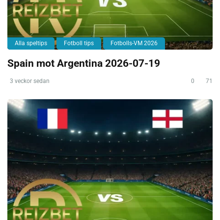
Alla speltips
Fotboll tips
Fotbolls-VM 2026
Spain mot Argentina 2026-07-19
3 veckor sedan
0
71