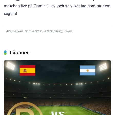
matchen live på Gamla Ullevi och se vilket lag som tar hem
segern!
Allsvenskan
,
Gamla Ullevi
,
IFK Göteborg
,
Sirius
Läs mer