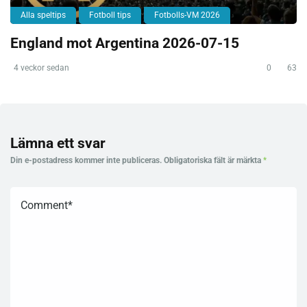
Alla speltips
Fotboll tips
Fotbolls-VM 2026
England mot Argentina 2026-07-15
4 veckor sedan
0
63
Lämna ett svar
Din e-postadress kommer inte publiceras.
Obligatoriska fält är märkta
*