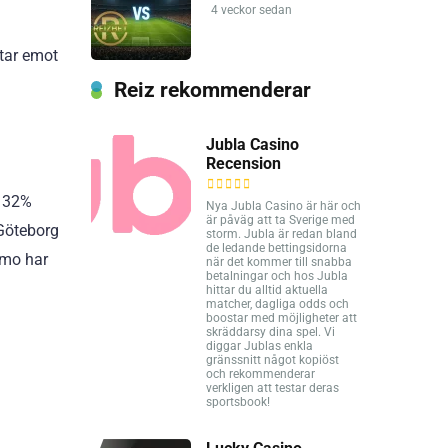
4 veckor sedan
 tar emot
Reiz rekommenderar
Jubla Casino
Recension
å 32%
Nya Jubla Casino är här och
är påväg att ta Sverige med
 Göteborg
storm. Jubla är redan bland
de ledande bettingsidorna
namo har
när det kommer till snabba
betalningar och hos Jubla
hittar du alltid aktuella
matcher, dagliga odds och
boostar med möjligheter att
skräddarsy dina spel. Vi
diggar Jublas enkla
gränssnitt något kopiöst
och rekommenderar
verkligen att testar deras
sportsbook!