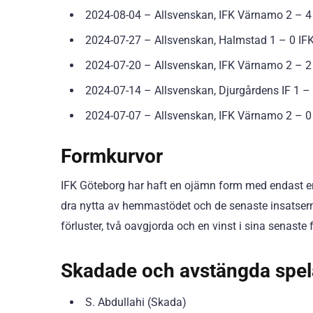
2024-08-04 – Allsvenskan, IFK Värnamo 2 – 4 
2024-07-27 – Allsvenskan, Halmstad 1 – 0 IF
2024-07-20 – Allsvenskan, IFK Värnamo 2 – 2
2024-07-14 – Allsvenskan, Djurgårdens IF 1 –
2024-07-07 – Allsvenskan, IFK Värnamo 2 – 0
Formkurvor
IFK Göteborg har haft en ojämn form med endast en 
dra nytta av hemmastödet och de senaste insatserna
förluster, två oavgjorda och en vinst i sina senast
Skadade och avstängda spela
S. Abdullahi (Skada)