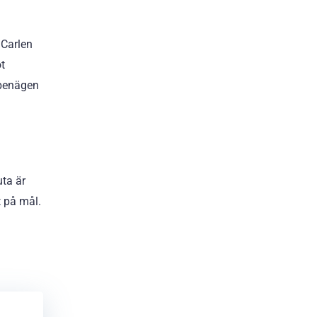
 Carlen
t
 benägen
ta är
t på mål.