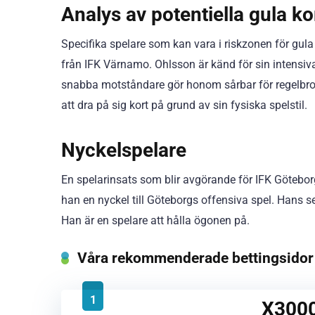
Analys av potentiella gula ko
Specifika spelare som kan vara i riskzonen för gul
från IFK Värnamo. Ohlsson är känd för sin intensiv
snabba motståndare gör honom sårbar för regelbrott.
att dra på sig kort på grund av sin fysiska spelstil.
Nyckelspelare
En spelarinsats som blir avgörande för IFK Götebo
han en nyckel till Göteborgs offensiva spel. Hans s
Han är en spelare att hålla ögonen på.
Våra rekommenderade bettingsidor
1
X300