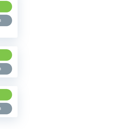
n
n
n