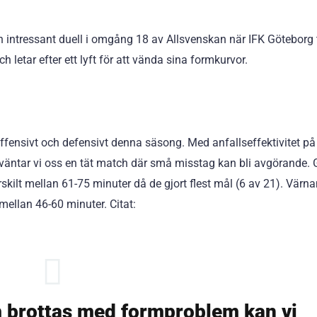
n intressant duell i omgång 18 av Allsvenskan när IFK Göteborg
letar efter ett lyft för att vända sina formkurvor.
 offensivt och defensivt denna säsong. Med anfallseffektivitet p
örväntar vi oss en tät match där små misstag kan bli avgörande.
särskilt mellan 61-75 minuter då de gjort flest mål (6 av 21). Vär
mellan 46-60 minuter. Citat:
 brottas med formproblem kan vi