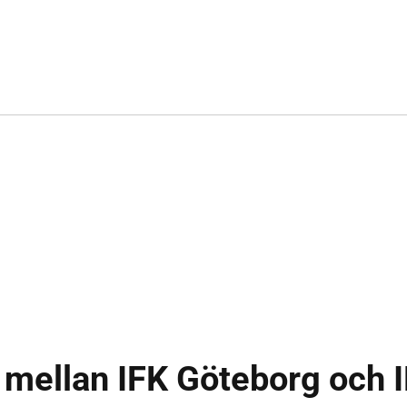
 mellan IFK Göteborg och 