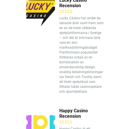
Lucky Casino
Recension
Lucky Casino har under de
senaste åren vuxit fram som
en av de mest välkända
spelplattformarna i Sverige
– och det är inte bara tack
vare en stor
marknadsföringsbudget.
Plattformens popularitet
förklaras också av en
kombination av
användarvänlig design,
snabba betalningslösningar
via Swish och Trustly, samt
ett brett spelutbud som
tilltalar både casinospelare
och sportsbettare.
Happy Casino
Recension
Happy Casino är ett