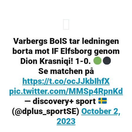
Varbergs BoIS tar ledningen
borta mot IF Elfsborg genom
Dion Krasniqi! 1-0.
Se matchen på
https://t.co/ocJJkbIhfX
pic.twitter.com/MMSp4RpnKd
— discovery+ sport
(@dplus_sportSE)
October 2,
2023