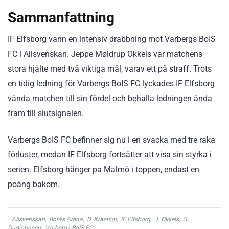
Sammanfattning
IF Elfsborg vann en intensiv drabbning mot Varbergs BoIS
FC i Allsvenskan. Jeppe Møldrup Okkels var matchens
stora hjälte med två viktiga mål, varav ett på straff. Trots
en tidig ledning för Varbergs BoIS FC lyckades IF Elfsborg
vända matchen till sin fördel och behålla ledningen ända
fram till slutsignalen.
Varbergs BoIS FC befinner sig nu i en svacka med tre raka
förluster, medan IF Elfsborg fortsätter att visa sin styrka i
serien. Elfsborg hänger på Malmö i toppen, endast en
poäng bakom.
Allsvenskan
,
Borås Arena
,
D. Krasniqi
,
IF Elfsborg
,
J. Okkels
,
S.
Gudjohnsen
,
Varbergs BoIS FC