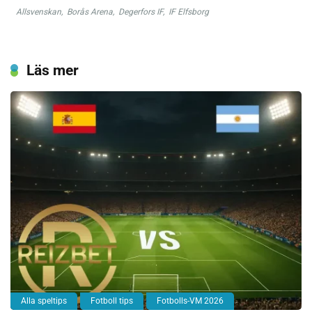
Allsvenskan
,
Borås Arena
,
Degerfors IF
,
IF Elfsborg
Läs mer
Alla speltips
Fotboll tips
Fotbolls-VM 2026