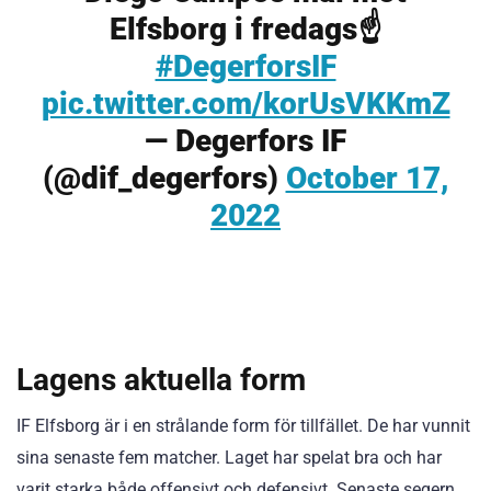
Elfsborg i fredags☝️
#DegerforsIF
pic.twitter.com/korUsVKKmZ
— Degerfors IF
(@dif_degerfors)
October 17,
2022
Lagens aktuella form
IF Elfsborg är i en strålande form för tillfället. De har vunnit
sina senaste fem matcher. Laget har spelat bra och har
varit starka både offensivt och defensivt. Senaste segern