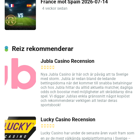
France mot Spain 2026-07-14
4 veckor sedan
Reiz rekommenderar
Jubla Casino Recension
Nya Jubla Casino är här och är påväg att ta Sverige
med storm. Jubla är redan bland de ledande
bettingsidorna när det kommer till snabba betalningar
och hos Jubla hittar du alltid aktuella matcher, dagliga
odds och boostar med möjligheter att skräddarsy dina
spel. Vi diggar Jublas enkla gränssnitt något kopiöst
och rekommenderar verkligen att testar deras
sportsbook!
Lucky Casino Recension
Lucky Casino har under de senaste åren vuxit fram som
en av de mest välkända spelplattformarna i Sverige –