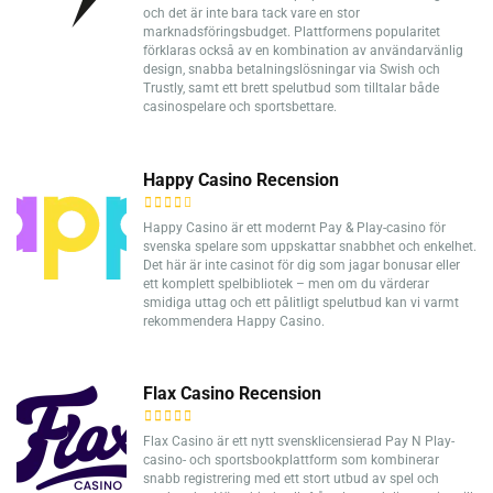
och det är inte bara tack vare en stor
marknadsföringsbudget. Plattformens popularitet
förklaras också av en kombination av användarvänlig
design, snabba betalningslösningar via Swish och
Trustly, samt ett brett spelutbud som tilltalar både
casinospelare och sportsbettare.
Happy Casino Recension
Happy Casino är ett modernt Pay & Play-casino för
svenska spelare som uppskattar snabbhet och enkelhet.
Det här är inte casinot för dig som jagar bonusar eller
ett komplett spelbibliotek – men om du värderar
smidiga uttag och ett pålitligt spelutbud kan vi varmt
rekommendera Happy Casino.
Flax Casino Recension
Flax Casino är ett nytt svensklicensierad Pay N Play-
casino- och sportsbookplattform som kombinerar
snabb registrering med ett stort utbud av spel och