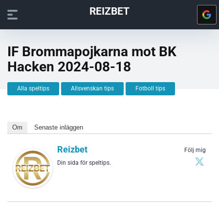
REIZBET
IF Brommapojkarna mot BK
Hacken 2024-08-18
Alla speltips
Allsvenskan tips
Fotboll tips
Om
Senaste inläggen
Reizbet
Följ mig
Din sida för speltips.