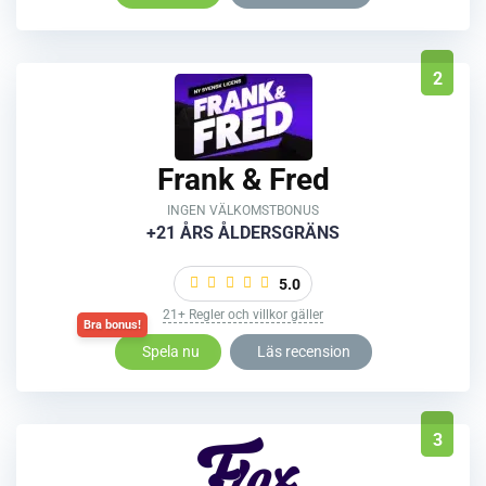
2
Frank & Fred
INGEN VÄLKOMSTBONUS
+21 ÅRS ÅLDERSGRÄNS
5.0
21+ Regler och villkor gäller
Spela nu
Läs recension
3