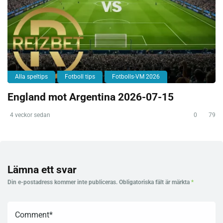
Alla speltips
Fotboll tips
Fotbolls-VM 2026
England mot Argentina 2026-07-15
4 veckor sedan
0
79
Lämna ett svar
Din e-postadress kommer inte publiceras.
Obligatoriska fält är märkta
*