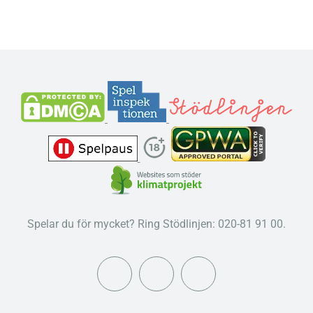
Spelar du för mycket? Ring Stödlinjen: 020-81 91 00.