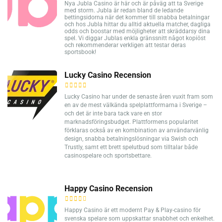
Nya Jubla Casino är här och är påväg att ta Sverige
med storm. Jubla är redan bland de ledande
bettingsidorna när det kommer till snabba betalningar
och hos Jubla hittar du alltid aktuella matcher, dagliga
odds och boostar med möjligheter att skräddarsy dina
spel. Vi diggar Jublas enkla gränssnitt något kopiöst
och rekommenderar verkligen att testar deras
sportsbook!
Lucky Casino Recension
Lucky Casino har under de senaste åren vuxit fram som
en av de mest välkända spelplattformarna i Sverige –
och det är inte bara tack vare en stor
marknadsföringsbudget. Plattformens popularitet
förklaras också av en kombination av användarvänlig
design, snabba betalningslösningar via Swish och
Trustly, samt ett brett spelutbud som tilltalar både
casinospelare och sportsbettare.
Happy Casino Recension
Happy Casino är ett modernt Pay & Play-casino för
svenska spelare som uppskattar snabbhet och enkelhet.