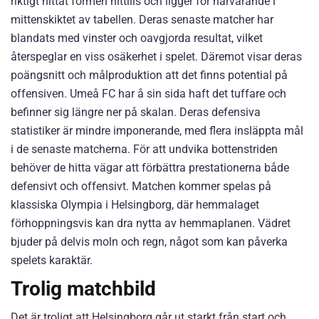
riktigt hittat formen hittills och ligger för närvarande i
mittenskiktet av tabellen. Deras senaste matcher har
blandats med vinster och oavgjorda resultat, vilket
återspeglar en viss osäkerhet i spelet. Däremot visar deras
poängsnitt och målproduktion att det finns potential på
offensiven. Umeå FC har å sin sida haft det tuffare och
befinner sig längre ner på skalan. Deras defensiva
statistiker är mindre imponerande, med flera insläppta mål
i de senaste matcherna. För att undvika bottenstriden
behöver de hitta vägar att förbättra prestationerna både
defensivt och offensivt. Matchen kommer spelas på
klassiska Olympia i Helsingborg, där hemmalaget
förhoppningsvis kan dra nytta av hemmaplanen. Vädret
bjuder på delvis moln och regn, något som kan påverka
spelets karaktär.
Trolig matchbild
Det är troligt att Helsingborg går ut starkt från start och