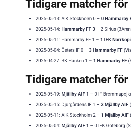
Tidigare matcher fö
2025-05-18: AIK Stockholm 0 –
0 Hammarby 
2025-05-14:
Hammarby FF 3
– 2 Sirius (3Are
2025-05-11: Hammarby FF 1 –
1 IFK Norrköp
2025-05-04: Östers IF 0 –
3 Hammarby FF
(Vi
2025-04-27: BK Häcken 1 –
1 Hammarby FF
(
Tidigare matcher för
2025-05-19:
Mjällby AIF 1
– 0 IF Brommapojkar
2025-05-15: Djurgårdens IF 1 –
3 Mjällby AIF
(
2025-05-11: AIK Stockholm 2 –
1 Mjällby AIF
(
2025-05-04:
Mjällby AIF 1
– 0 IFK Göteborg (S