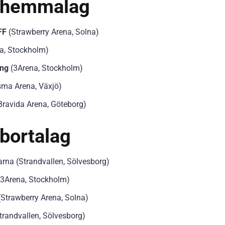
r hemmalag
FF
(Strawberry Arena, Solna)
na, Stockholm)
ing
(3Arena, Stockholm)
sma Arena, Växjö)
Bravida Arena, Göteborg)
 bortalag
na (Strandvallen, Sölvesborg)
3Arena, Stockholm)
Strawberry Arena, Solna)
trandvallen, Sölvesborg)