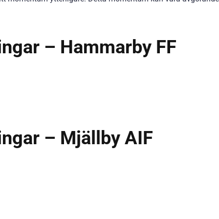
ingar – Hammarby FF
ngar – Mjällby AIF