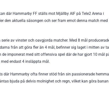
kan där Hammarby FF ställs mot Mjällby AIF på Tele2 Arena i
nder den aktuella säsongen och ser fram emot denna match med 
serie av vinster och oavgjorda matcher. Med 8 mål producerade 
na från att göra fler än 4 mål, befinner sig laget i mitten av t
 de imponerat med sitt offensiva spel där de har gjort 10 mål p
t med endast 4 insläppta mål.
ats där Hammarby ofta finner stöd från sin passionerade hemma
rväntas bjuda på delvis molnighet och regn, vilket kan göra bana