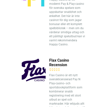
modernt Pay & Play-casino
för svenska spelare som
uppskattar snabbhet och
enkelhet. Det här är inte
casinot för dig som jagar
bonusar eller ett komplett
spelbibliotek – men om du
värderar smidiga uttag och
ett pålitligt spelutbud kan vi
varmt rekommendera
Happy Casino.
Flax Casino
Recension
Flax Casino är ett nytt
svensklicensierad Pay N
Play-casino- och
sportsbookplattform som
kombinerar snabb
registrering med ett stort
utbud av spel och
marknader. Här erbjuds allt