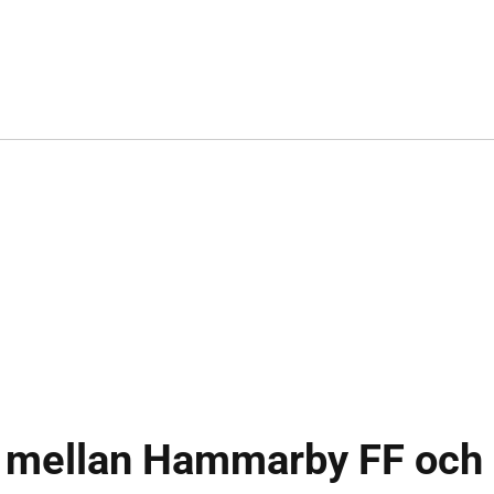
h mellan Hammarby FF och