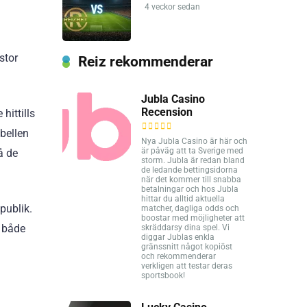
4 veckor sedan
stor
Reiz rekommenderar
Jubla Casino
Recension
hittills
abellen
Nya Jubla Casino är här och
är påväg att ta Sverige med
å de
storm. Jubla är redan bland
de ledande bettingsidorna
när det kommer till snabba
betalningar och hos Jubla
hittar du alltid aktuella
publik.
matcher, dagliga odds och
boostar med möjligheter att
n både
skräddarsy dina spel. Vi
diggar Jublas enkla
gränssnitt något kopiöst
och rekommenderar
verkligen att testar deras
sportsbook!