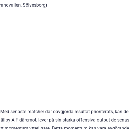
randvallen, Sölvesborg)
Med senaste matcher där oavgjorda resultat prioriterats, kan de
ällby AIF däremot, lever på sin starka offensiva output de senas
 sitt momentum ytterligare. Detta momentum kan vara avgörande