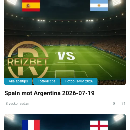
Alla speltips
Fotboll tips
Fotbolls-VM 2026
Spain mot Argentina 2026-07-19
3 veckor sedan
0
71