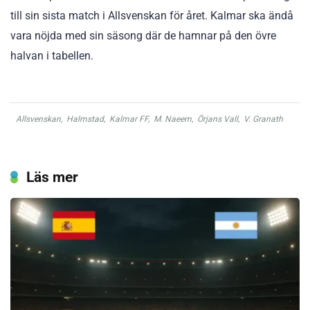
till sin sista match i Allsvenskan för året. Kalmar ska ändå
vara nöjda med sin säsong där de hamnar på den övre
halvan i tabellen.
Allsvenskan
,
Halmstad
,
Kalmar FF
,
M. Naeem
,
Örjans Vall
,
V. Granath
Läs mer