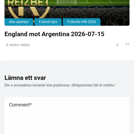
Alla speltips
Fotboll tips
Fotbolls-VM 2026
England mot Argentina 2026-07-15
4 veckor sedan
0
77
Lämna ett svar
Din e-postadress kommer inte publiceras.
Obligatoriska fält är märkta
*