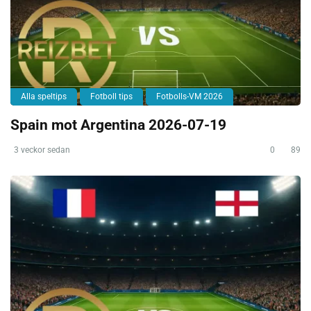
Alla speltips
Fotboll tips
Fotbolls-VM 2026
Spain mot Argentina 2026-07-19
3 veckor sedan
0
89