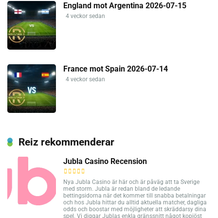
England mot Argentina 2026-07-15
4 veckor sedan
France mot Spain 2026-07-14
4 veckor sedan
Reiz rekommenderar
Jubla Casino Recension
Nya Jubla Casino är här och är påväg att ta Sverige
med storm. Jubla är redan bland de ledande
bettingsidorna när det kommer till snabba betalningar
och hos Jubla hittar du alltid aktuella matcher, dagliga
odds och boostar med möjligheter att skräddarsy dina
spel. Vi diggar Jublas enkla gränssnitt något kopiöst