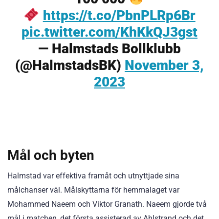
https://t.co/PbnPLRp6Br
pic.twitter.com/KhKkQJ3gst
— Halmstads Bollklubb
(@HalmstadsBK)
November 3,
2023
Mål och byten
Halmstad var effektiva framåt och utnyttjade sina
målchanser väl. Målskyttarna för hemmalaget var
Mohammed Naeem och Viktor Granath. Naeem gjorde två
mål i matchen, det första assisterad av Ahlstrand och det