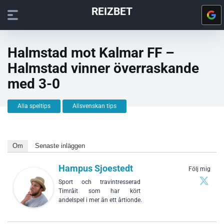
REIZBET
Halmstad mot Kalmar FF –
Halmstad vinner överraskande
med 3-0
Alla speltips
Allsvenskan tips
Om
Senaste inläggen
Hampus Sjoestedt
Följ mig
Sport och travintresserad
Timråit som har kört
andelspel i mer än ett årtionde.