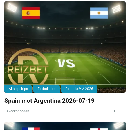
Alla speltips
Fotboll tips
Fotbolls-VM 2026
Spain mot Argentina 2026-07-19
3 veckor sedan
0
90