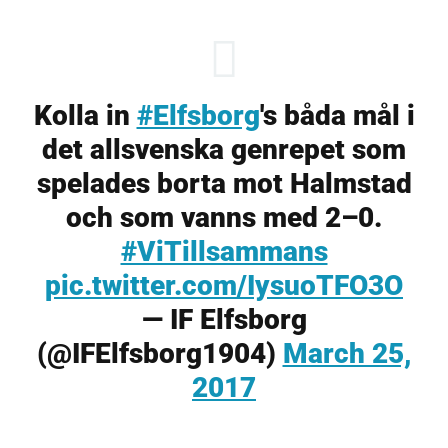
Kolla in
#Elfsborg
's båda mål i
det allsvenska genrepet som
spelades borta mot Halmstad
och som vanns med 2–0.
#ViTillsammans
pic.twitter.com/IysuoTFO3O
— IF Elfsborg
(@IFElfsborg1904)
March 25,
2017