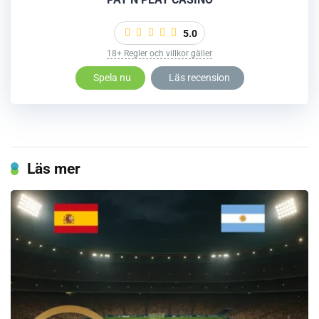
5.0
18+ Regler och villkor gäller
Spela nu
Läs recension
Läs mer