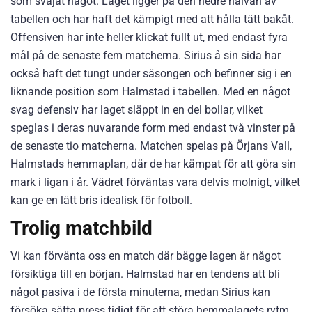
som svajat något. Laget ligger på den nedre halvan av
tabellen och har haft det kämpigt med att hålla tätt bakåt.
Offensiven har inte heller klickat fullt ut, med endast fyra
mål på de senaste fem matcherna. Sirius å sin sida har
också haft det tungt under säsongen och befinner sig i en
liknande position som Halmstad i tabellen. Med en något
svag defensiv har laget släppt in en del bollar, vilket
speglas i deras nuvarande form med endast två vinster på
de senaste tio matcherna. Matchen spelas på Örjans Vall,
Halmstads hemmaplan, där de har kämpat för att göra sin
mark i ligan i år. Vädret förväntas vara delvis molnigt, vilket
kan ge en lätt bris idealisk för fotboll.
Trolig matchbild
Vi kan förvänta oss en match där bägge lagen är något
försiktiga till en början. Halmstad har en tendens att bli
något pasiva i de första minuterna, medan Sirius kan
försöka sätta press tidigt för att störa hemmalagets rytm.