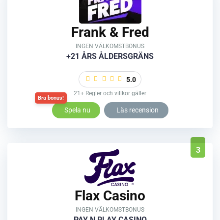
Frank & Fred
INGEN VÄLKOMSTBONUS
+21 ÅRS ÅLDERSGRÄNS
5.0
21+ Regler och villkor gäller
Spela nu
Läs recension
3
Flax Casino
INGEN VÄLKOMSTBONUS
PAY N PLAY CASINO