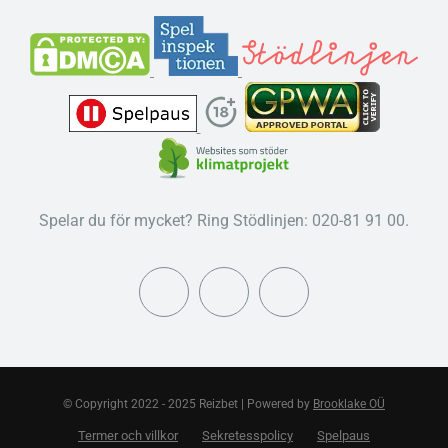
Spelar du för mycket? Ring Stödlinjen: 020-81 91 00.
© Copyright 2022 - 2025 Reizbet | Powered by
Brooklake OÜ
Termer och villkor
Sekretesspolicy
Spelpaus