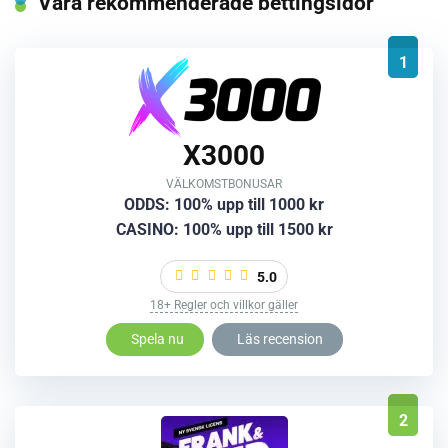
Våra rekommenderade bettingsidor
1
X3000
VÄLKOMSTBONUSAR
ODDS: 100% upp till 1000 kr
CASINO: 100% upp till 1500 kr
5.0
18+ Regler och villkor gäller
Spela nu
Läs recension
2