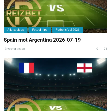
Alla speltips
Fotboll tips
Fotbolls-VM 2026
Spain mot Argentina 2026-07-19
3 veckor sedan
0
71