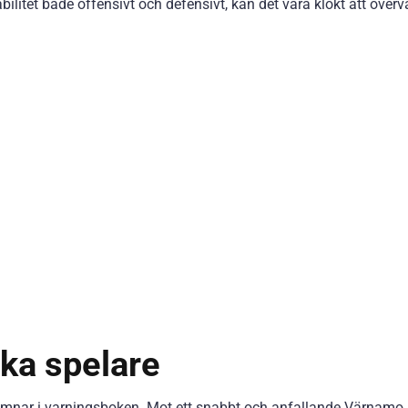
ilitet både offensivt och defensivt, kan det vara klokt att över
ika spelare
amnar i varningsboken. Mot ett snabbt och anfallande Värnamo,