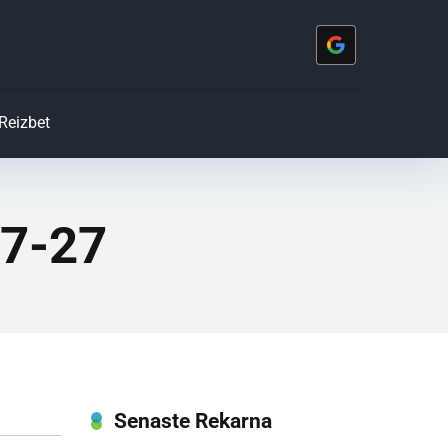
Reizbet
07-27
Senaste Rekarna