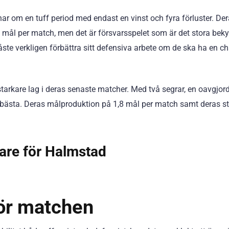
 om en tuff period med endast en vinst och fyra förluster. De
1,2 mål per match, men det är försvarsspelet som är det stora bek
te verkligen förbättra sitt defensiva arbete om de ska ha en c
tarkare lag i deras senaste matcher. Med två segrar, en oavgjor
de bästa. Deras målproduktion på 1,8 mål per match samt deras st
are för Halmstad
för matchen