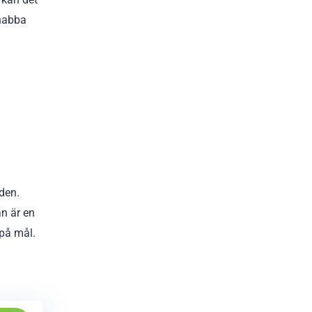
snabba
den.
n är en
 på mål.