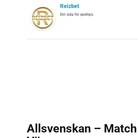
Reizbet
Din sida för speltips.
Allsvenskan – Match