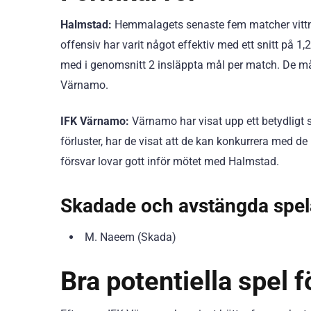
Halmstad:
Hemmalagets senaste fem matcher vittnar
offensiv har varit något effektiv med ett snitt på 
med i genomsnitt 2 insläppta mål per match. De mås
Värnamo.
IFK Värnamo:
Värnamo har visat upp ett betydligt s
förluster, har de visat att de kan konkurrera med 
försvar lovar gott inför mötet med Halmstad.
Skadade och avstängda spel
M. Naeem (Skada)
Bra potentiella spel 