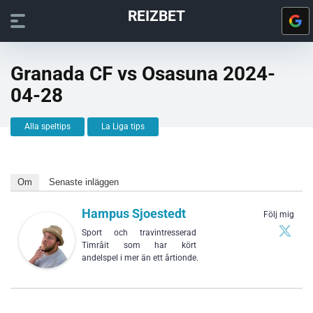
REIZBET
Granada CF vs Osasuna 2024-
04-28
Alla speltips
La Liga tips
Om
Senaste inläggen
Hampus Sjoestedt
Följ mig
Sport och travintresserad
Timråit som har kört
andelspel i mer än ett årtionde.