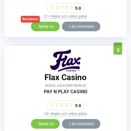
5.0
21+ Regler och villkor gäller
Spela nu
Läs recension
3
Flax Casino
INGEN VÄLKOMSTBONUS
PAY N PLAY CASINO
5.0
18+ Regler och villkor gäller
Spela nu
Läs recension