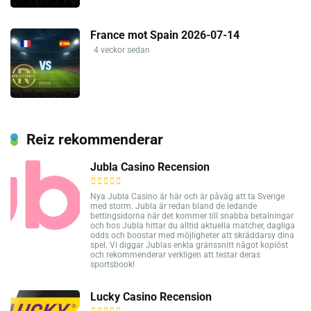
France mot Spain 2026-07-14
4 veckor sedan
Reiz rekommenderar
Jubla Casino Recension
Nya Jubla Casino är här och är påväg att ta Sverige
med storm. Jubla är redan bland de ledande
bettingsidorna när det kommer till snabba betalningar
och hos Jubla hittar du alltid aktuella matcher, dagliga
odds och boostar med möjligheter att skräddarsy dina
spel. Vi diggar Jublas enkla gränssnitt något kopiöst
och rekommenderar verkligen att testar deras
sportsbook!
Lucky Casino Recension