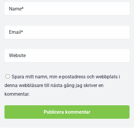
Spara mitt namn, min e-postadress och webbplats i
denna webbläsare till nästa gång jag skriver en
kommentar.