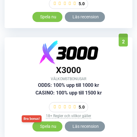
5.0
Spela nu
Läs recension
2
X3000
VÄLKOMSTBONUSAR
ODDS: 100% upp till 1000 kr
CASINO: 100% upp till 1500 kr
5.0
18+ Regler och villkor gäller
Spela nu
Läs recension