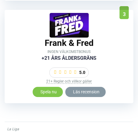
3
Frank & Fred
INGEN VÄLKOMSTBONUS
+21 ÅRS ÅLDERSGRÄNS
5.0
21+ Regler och villkor gäller
Spela nu
Läs recension
La Liga