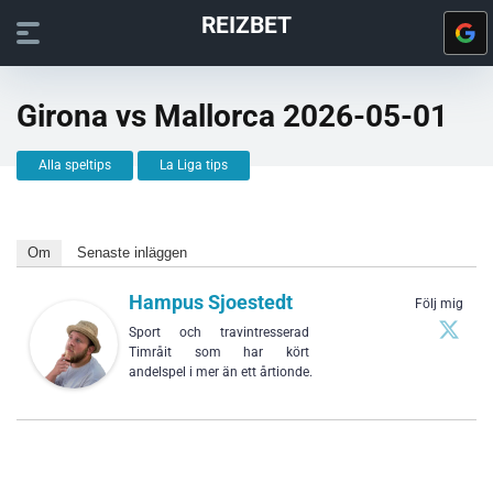
REIZBET
Girona vs Mallorca 2026-05-01
Alla speltips
La Liga tips
Om
Senaste inläggen
Hampus Sjoestedt
Följ mig
Sport och travintresserad
Timråit som har kört
andelspel i mer än ett årtionde.