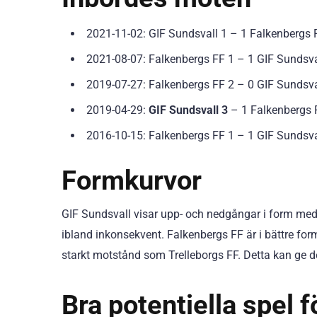
2021-11-02: GIF Sundsvall 1 – 1 Falkenbergs 
2021-08-07: Falkenbergs FF 1 – 1 GIF Sundsva
2019-07-27: Falkenbergs FF 2 – 0 GIF Sundsva
2019-04-29:
GIF Sundsvall 3
– 1 Falkenbergs 
2016-10-15: Falkenbergs FF 1 – 1 GIF Sundsva
Formkurvor
GIF Sundsvall visar upp- och nedgångar i form med 
ibland inkonsekvent. Falkenbergs FF är i bättre form
starkt motstånd som Trelleborgs FF. Detta kan ge d
Bra potentiella spel 