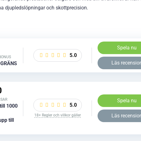
 djupledslöpningar och skottprecision.
a
Spela nu
5.0
BONUS
Läs recensio
SGRÄNS
0
USAR
Spela nu
5.0
ill 1000
Läs recensio
18+ Regler och villkor gäller
p till