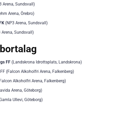
 Arena, Sundsvall)
hrn Arena, Örebro)
 FK
(NP3 Arena, Sundsvall)
 Arena, Sundsvall)
 bortalag
rgs FF
(Landskrona Idrottsplats, Landskrona)
 FF (Falcon Alkoholfri Arena, Falkenberg)
alcon Alkoholfri Arena, Falkenberg)
avida Arena, Göteborg)
Gamla Ullevi, Göteborg)