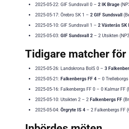
2025-05-22: GIF Sundsvall 0 –
2 IK Brage
(NP3
2025-05-17: Örebro SK 1 –
2 GIF Sundsvall
(Be
2025-05-10: GIF Sundsvall 1 –
2 Västerås SK
2025-05-03:
GIF Sundsvall 2
– 2 Utsikten (NP3
Tidigare matcher för
2025-05-26: Landskrona BoIS 0 –
3 Falkenbe
2025-05-21:
Falkenbergs FF 4
– 0 Trelleborgs
2025-05-16: Falkenbergs FF 0 – 0 Kalmar FF (F
2025-05-10: Utsikten 2 – 2
Falkenbergs FF
(Br
2025-05-04:
Örgryte IS 4
– 2 Falkenbergs FF (
Inbördes möten