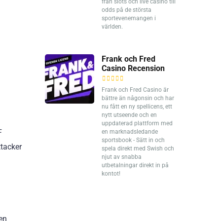
från slots och live casino till
odds på de största
sportevenemangen i
världen.
Frank och Fred
Casino Recension
Frank och Fred Casino är
bättre än någonsin och har
nu fått en ny spellicens, ett
nytt utseende och en
uppdaterad plattform med
F
en marknadsledande
sportsbook - Sätt in och
ttacker
spela direkt med Swish och
njut av snabba
utbetalningar direkt in på
kontot!
en