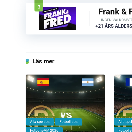
3
Frank & 
INGEN VÄLKOMST
+21 ÅRS ÅLDER
Läs mer
Alla speltips
Fotboll tips
Alla spel
Fotbolls-VM 2026
Fotboll