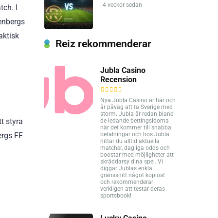
4 veckor sedan
tch. I
kenbergs
aktisk
Reiz rekommenderar
Jubla Casino
Recension
Nya Jubla Casino är här och
är påväg att ta Sverige med
storm. Jubla är redan bland
t styra
de ledande bettingsidorna
när det kommer till snabba
rgs FF
betalningar och hos Jubla
hittar du alltid aktuella
matcher, dagliga odds och
boostar med möjligheter att
skräddarsy dina spel. Vi
diggar Jublas enkla
gränssnitt något kopiöst
och rekommenderar
verkligen att testar deras
sportsbook!