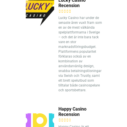
Lucky Casino
Recension
Lucky Casino har under de
senaste åren vuxit fram som
en av de mest välkända
spelplattformarna i Sverige
– och det är inte bara tack
vare en stor
marknadsföringsbudget.
Plattformens popularitet
förklaras också av en
kombination av
användarvänlig design,
snabba betalningslösningar
via Swish och Trustly, samt
ett brett spelutbud som
tilltalar både casinospelare
och sportsbettare.
Happy Casino
Recension
Happy Casino är ett