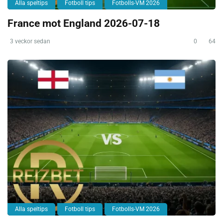
Alla speltips
Fotboll tips
Fotbolls-VM 2026
France mot England 2026-07-18
3 veckor sedan
0
64
Alla speltips
Fotboll tips
Fotbolls-VM 2026