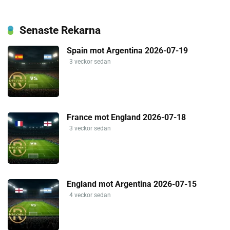
Senaste Rekarna
Spain mot Argentina 2026-07-19
3 veckor sedan
France mot England 2026-07-18
3 veckor sedan
England mot Argentina 2026-07-15
4 veckor sedan