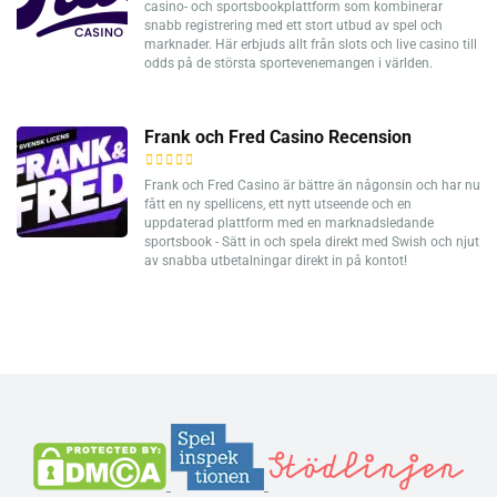
casino- och sportsbookplattform som kombinerar
snabb registrering med ett stort utbud av spel och
marknader. Här erbjuds allt från slots och live casino till
odds på de största sportevenemangen i världen.
Frank och Fred Casino Recension
Frank och Fred Casino är bättre än någonsin och har nu
fått en ny spellicens, ett nytt utseende och en
uppdaterad plattform med en marknadsledande
sportsbook - Sätt in och spela direkt med Swish och njut
av snabba utbetalningar direkt in på kontot!