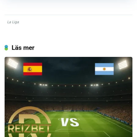
La Liga
Läs mer