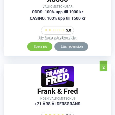
VÄLKOMSTBONUSAR
ODDS: 100% upp till 1000 kr
CASINO: 100% upp till 1500 kr
5.0
18+ Regler och villkor gäller
Spela nu
Läs recension
2
Frank & Fred
INGEN VÄLKOMSTBONUS
+21 ÅRS ÅLDERSGRÄNS