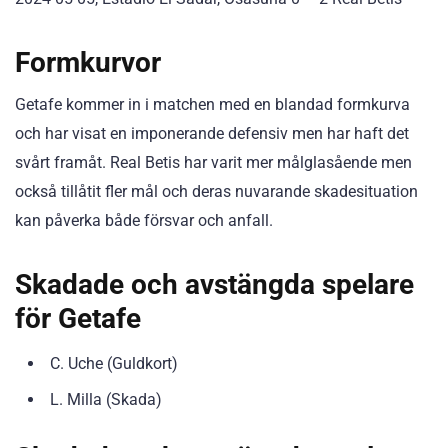
Formkurvor
Getafe kommer in i matchen med en blandad formkurva
och har visat en imponerande defensiv men har haft det
svårt framåt. Real Betis har varit mer målglasående men
också tillåtit fler mål och deras nuvarande skadesituation
kan påverka både försvar och anfall.
Skadade och avstängda spelare
för Getafe
C. Uche (Guldkort)
L. Milla (Skada)