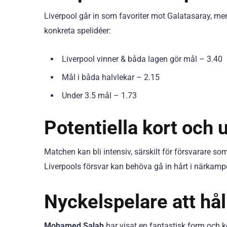
Liverpool går in som favoriter mot Galatasaray, m
konkreta spelidéer:
Liverpool vinner & båda lagen gör mål – 3.40
Mål i båda halvlekar – 2.15
Under 3.5 mål – 1.73
Potentiella kort och 
Matchen kan bli intensiv, särskilt för försvarare s
Liverpools försvar kan behöva gå in hårt i närkamper, 
Nyckelspelare att hå
Mohamed Salah
har visat en fantastisk form och 