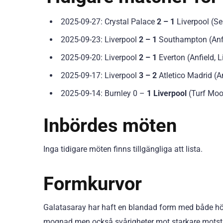
2025-09-27: Crystal Palace
2 – 1
Liverpool (Se
2025-09-23: Liverpool
2 – 1
Southampton (Anfi
2025-09-20: Liverpool
2 – 1
Everton (Anfield, L
2025-09-17: Liverpool
3 – 2
Atletico Madrid (An
2025-09-14: Burnley 0 –
1 Liverpool
(Turf Moor
Inbördes möten
Inga tidigare möten finns tillgängliga att lista.
Formkurvor
Galatasaray har haft en blandad form med både hög
mognad men också svårigheter mot starkare motstånd