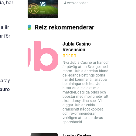
da, har
4 veckor sedan
Reiz rekommenderar
a är
r för
Jubla Casino
Recension
Nya Jubla Casino är här och
är påväg att ta Sverige med
storm. Jubla är redan bland
de ledande bettingsidorna
när det kommer till snabba
saray
betalningar och hos Jubla
hittar du alltid aktuella
auro
matcher, dagliga odds och
boostar med möjligheter att
skräddarsy dina spel. Vi
diggar Jublas enkla
gränssnitt något kopiöst
och rekommenderar
verkligen att testar deras
sportsbook!