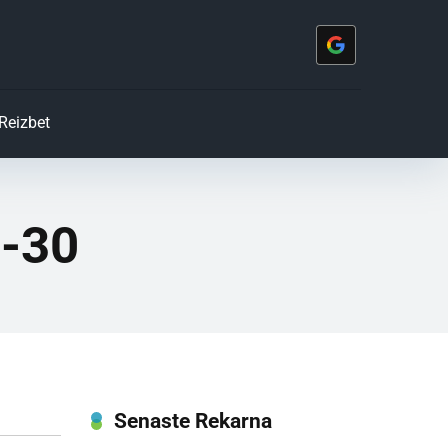
Reizbet
9-30
Senaste Rekarna