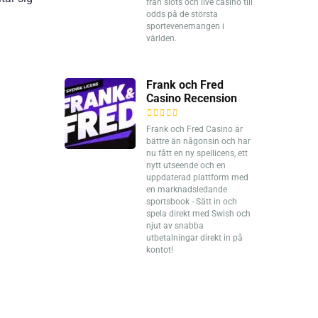
från slots och live casino till
odds på de största
sportevenemangen i
världen.
Frank och Fred
Casino Recension
Frank och Fred Casino är
bättre än någonsin och har
nu fått en ny spellicens, ett
nytt utseende och en
uppdaterad plattform med
en marknadsledande
sportsbook - Sätt in och
spela direkt med Swish och
njut av snabba
utbetalningar direkt in på
kontot!