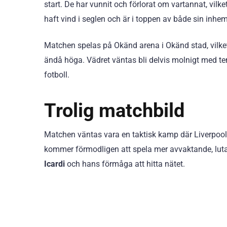
start. De har vunnit och förlorat om vartannat, vilke
haft vind i seglen och är i toppen av både sin in
Matchen spelas på Okänd arena i Okänd stad, vilk
ändå höga. Vädret väntas bli delvis molnigt med tem
fotboll.
Trolig matchbild
Matchen väntas vara en taktisk kamp där Liverpool 
kommer förmodligen att spela mer avvaktande, luta
Icardi
och hans förmåga att hitta nätet.