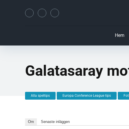
Hem
Galatasaray mo
Alla speltips
Europa Conference League tips
Fot
Om
Senaste inläggen