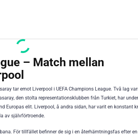
gue – Match mellan
rpool
atasaray tar emot Liverpool i UEFA Champions League. Två lag var
asaray, den stolta representationsklubben från Turkiet, har unde
and Europas elit. Liverpool, å andra sidan, har varit en konstant 
a av självförtroende.
na. För tillfället befinner de sig i en återhämtningsfas efter en