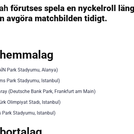
ah
förutses spela en nyckelroll län
an avgöra matchbilden tidigt.
r hemmalag
İN Park Stadyumu, Alanya)
s Park Stadyumu, Istanbul)
ray (Deutsche Bank Park, Frankfurt am Main)
ürk Olimpiyat Stadı, Istanbul)
 Park Stadyumu, Istanbul)
 bortalag