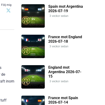
Följ mig
Spain mot Argentina
2026-07-19
3 veckor sedan
France mot England
2026-07-18
3 veckor sedan
England mot
s
Argentina 2026-07-
r de
15
kraft inom
3 veckor sedan
France mot Spain
 tuff
2026-07-14