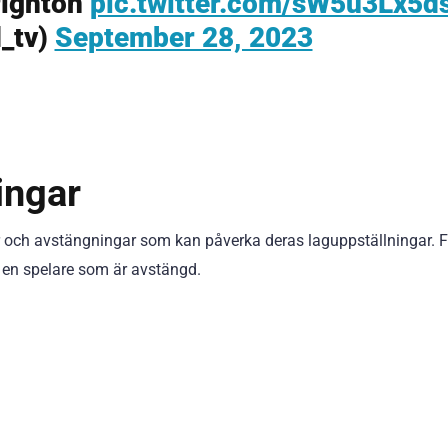
righton
pic.twitter.com/sW5u3Lx5d
_tv)
September 28, 2023
ingar
 och avstängningar som kan påverka deras laguppställningar. 
 en spelare som är avstängd.