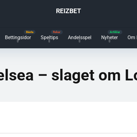
REIZBET
Bettingsidor
Speltips
Andelsspel
Nyheter
Om 
lsea – slaget om 