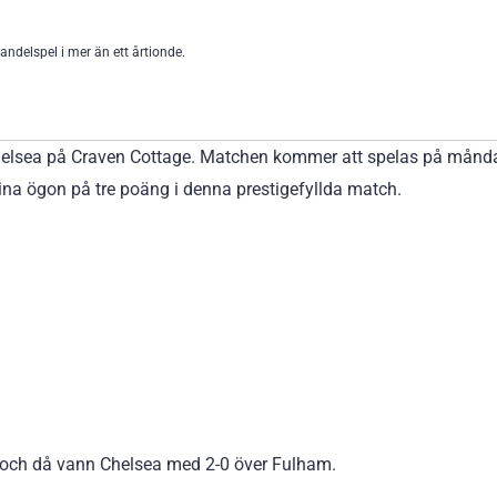
andelspel i mer än ett årtionde.
helsea på Craven Cottage. Matchen kommer att spelas på månd
sina ögon på tre poäng i denna prestigefyllda match.
, och då vann Chelsea med 2-0 över Fulham.