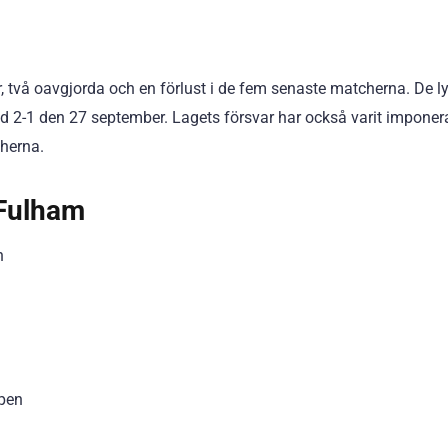
r, två oavgjorda och en förlust i de fem senaste matcherna. De 
ed 2-1 den 27 september. Lagets försvar har också varit impone
cherna.
 Fulham
n
pen