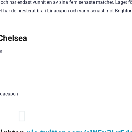
e och har endast vunnit en av sina fem senaste matcher. Laget f
t har de presterat bra i Ligacupen och vann senast mot Brighto
Chelsea
en
igacupen