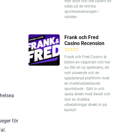
från slots och live casino till
odds på de största
sportevenemangen i
världen.
Frank och Fred
Casino Recension
Frank och Fred Casino är
bättre än någonsin och har
nu fått en ny spellicens, ett
nytt utseende och en
uppdaterad plattform med
en marknadsledande
sportsbook - Sätt in och
spela direkt med Swish och
Chelsea
njut av snabba
utbetalningar direkt in på
kontot!
seger för
al.