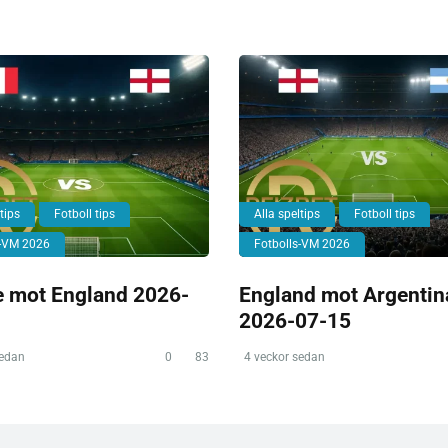
tips
Fotboll tips
Alla speltips
Fotboll tips
s-VM 2026
Fotbolls-VM 2026
e mot England 2026-
England mot Argentin
2026-07-15
sedan
0
83
4 veckor sedan