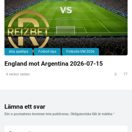
Alla speltips
Fotboll tips
Fotbolls-VM 2026
England mot Argentina 2026-07-15
4 veckor sedan
0
77
Lämna ett svar
Din e-postadress kommer inte publiceras.
Obligatoriska fält är märkta
*