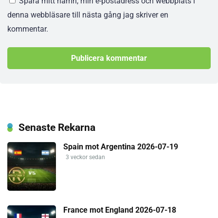
Spara mitt namn, min e-postadress och webbplats i
denna webbläsare till nästa gång jag skriver en
kommentar.
Senaste Rekarna
Spain mot Argentina 2026-07-19
3 veckor sedan
France mot England 2026-07-18