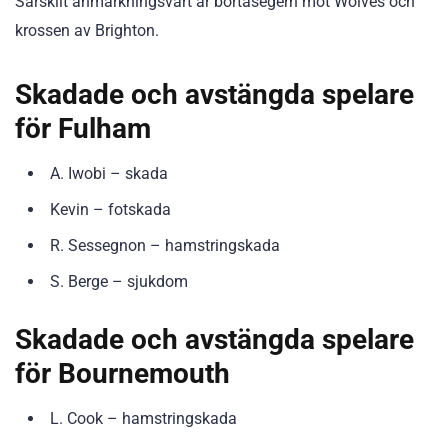
Särskilt anmärkningsvärt är bortasegern mot Wolves och
krossen av Brighton.
Skadade och avstängda spelare
för Fulham
A. Iwobi – skada
Kevin – fotskada
R. Sessegnon – hamstringskada
S. Berge – sjukdom
Skadade och avstängda spelare
för Bournemouth
L. Cook – hamstringskada