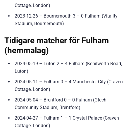
Cottage, London)
2023-12-26 – Bournemouth 3 – 0 Fulham (Vitality
Stadium, Bournemouth)
Tidigare matcher för Fulham
(hemmalag)
2024-05-19 – Luton 2 – 4 Fulham (Kenilworth Road,
Luton)
2024-05-11 – Fulham 0 – 4 Manchester City (Craven
Cottage, London)
2024-05-04 – Brentford 0 – 0 Fulham (Gtech
Community Stadium, Brentford)
2024-04-27 – Fulham 1 – 1 Crystal Palace (Craven
Cottage, London)