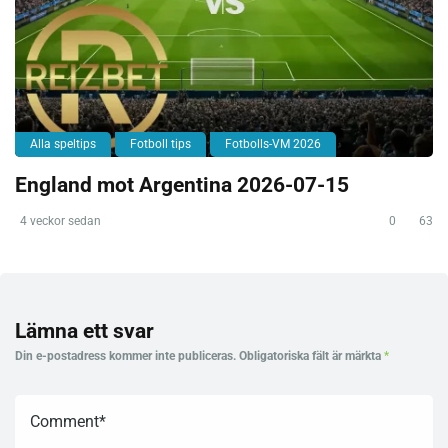
Alla speltips
Fotboll tips
Fotbolls-VM 2026
England mot Argentina 2026-07-15
4 veckor sedan
0
63
Lämna ett svar
Din e-postadress kommer inte publiceras.
Obligatoriska fält är märkta
*