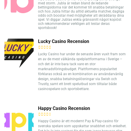
med storm. Jubla är redan bland de ledande
bettingsidorna när det kommer till snabba betalningar
och hos Jubla hittar du alltid aktuella matcher, dagliga
odds och boostar med möjligheter att skräddarsy dina
spel. Vi diggar Jublas enkla gränssnitt något kopiöst
och rekommenderar verkligen att testar deras
sportsbook!
Lucky Casino Recension
Lucky Casino har under de senaste åren vuxit fram som
en av de mest välkända spelplattformarna i Sverige –
och det är inte bara tack vare en stor
marknadsföringsbudget. Plattformens popularitet
förklaras också av en kombination av användarvänlig
design, snabba betalningslösningar via Swish och
Trustly, samt ett brett spelutbud som tilltalar både
casinospelare och sportsbettare.
Happy Casino Recension
Happy Casino är ett modernt Pay & Play-casino för
svenska spelare som uppskattar snabbhet och enkelhet.
Det här är inte casinot för dig som jagar bonusar eller