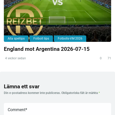
Alla speltips
Fotboll tips
Fotbolls-VM 2026
England mot Argentina 2026-07-15
4 veckor sedan
0
71
Lämna ett svar
Din e-postadress kommer inte publiceras.
Obligatoriska fält är märkta
*