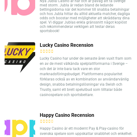
Nya Jubla Casino är här och är påväg att ta Sverige
med storm. Jubla är redan bland de ledande
bettingsidorna när det kommer till snabba betalningar
och hos Jubla hittar du alltid aktuella matcher, dagliga
odds och boostar med möjligheter att skräddarsy dina
spel. Vi diggar Jublas enkla gränssnitt något kopiöst
och rekommenderar verkligen att testar deras
sportsbook!
Lucky Casino Recension
Lucky Casino har under de senaste åren vuxit fram som
en av de mest välkända spelplattformarna i Sverige –
och det är inte bara tack vare en stor
marknadsföringsbudget. Plattformens popularitet
förklaras också av en kombination av användarvänlig
design, snabba betalningslösningar via Swish och
Trustly, samt ett brett spelutbud som tilltalar både
casinospelare och sportsbettare.
Happy Casino Recension
Happy Casino är ett modernt Pay & Play-casino för
svenska spelare som uppskattar snabbhet och enkelhet.