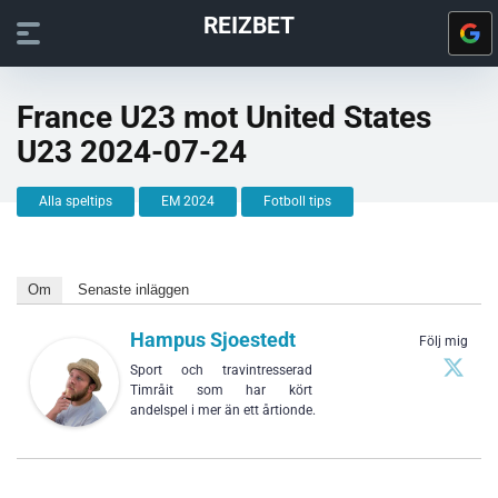
REIZBET
France U23 mot United States
U23 2024-07-24
Alla speltips
EM 2024
Fotboll tips
Om
Senaste inläggen
Hampus Sjoestedt
Följ mig
Sport och travintresserad
Timråit som har kört
andelspel i mer än ett årtionde.