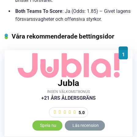
brister i försvaret.
Both Teams To Score
: Ja (Odds: 1.85) – Givet lagens
försvarssvagheter och offensiva styrkor.
Våra rekommenderade bettingsidor
1
Jubla
INGEN VÄLKOMSTBONUS
+21 ÅRS ÅLDERSGRÄNS
5.0
Spela nu
Läs recension