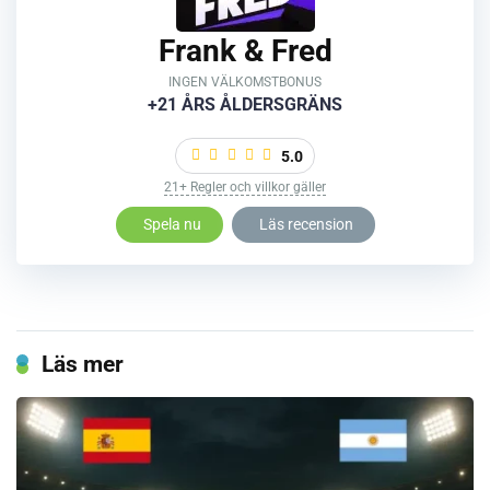
Frank & Fred
INGEN VÄLKOMSTBONUS
+21 ÅRS ÅLDERSGRÄNS
5.0
21+ Regler och villkor gäller
Spela nu
Läs recension
Läs mer