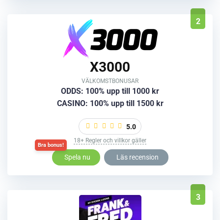
2
X3000
VÄLKOMSTBONUSAR
ODDS: 100% upp till 1000 kr
CASINO: 100% upp till 1500 kr
5.0
18+ Regler och villkor gäller
Spela nu
Läs recension
3