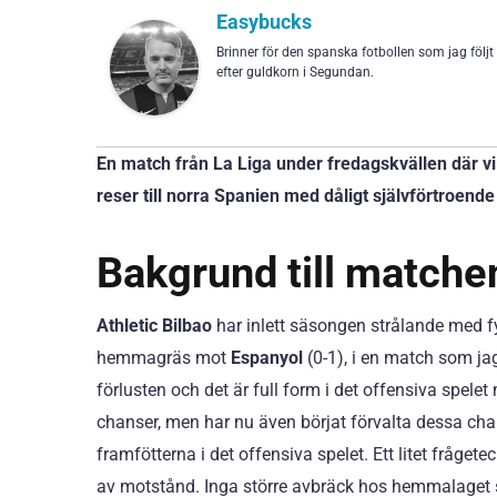
Easybucks
Brinner för den spanska fotbollen som jag följt
efter guldkorn i Segundan.
En match från La Liga under fredagskvällen där vi 
reser till norra Spanien med dåligt självförtroende
Bakgrund till matche
Athletic Bilbao
har inlett säsongen strålande med f
hemmagräs mot
Espanyol
(0-1), i en match som ja
förlusten och det är full form i det offensiva spel
chanser, men har nu även börjat förvalta dessa ch
framfötterna i det offensiva spelet. Ett litet fråget
av motstånd. Inga större avbräck hos hemmalaget s