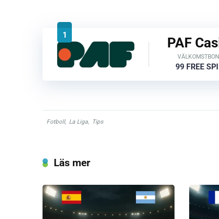
1
PAF Cas
VÄLKOMSTBO
99 FREE SP
Fotboll
,
La Liga
,
Tips
Läs mer