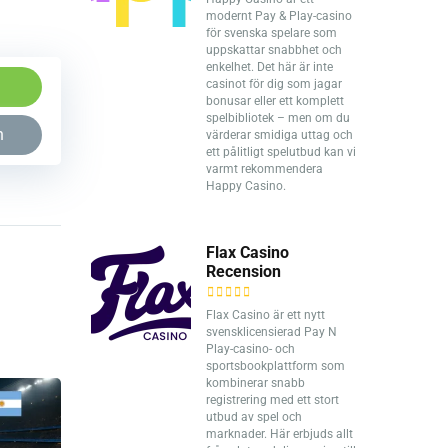
modernt Pay & Play-casino
för svenska spelare som
uppskattar snabbhet och
enkelhet. Det här är inte
casinot för dig som jagar
bonusar eller ett komplett
spelbibliotek – men om du
n
värderar smidiga uttag och
ett pålitligt spelutbud kan vi
varmt rekommendera
Happy Casino.
Flax Casino
Recension
Flax Casino är ett nytt
svensklicensierad Pay N
Play-casino- och
sportsbookplattform som
kombinerar snabb
registrering med ett stort
utbud av spel och
marknader. Här erbjuds allt