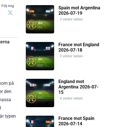
Följ mig
Spain mot Argentina
2026-07-19
3 veckor sedan
terna
France mot England
2026-07-18
3 veckor sedan
England mot
 kom på
Argentina 2026-07-
er den
15
4 veckor sedan
 massa
t
här typen
France mot Spain
2026-07-14