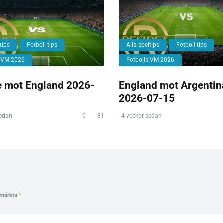
tips
Fotboll tips
Alla speltips
Fotboll tips
s-VM 2026
Fotbolls-VM 2026
e mot England 2026-
England mot Argentin
2026-07-15
sedan
0
81
4 veckor sedan
r märkta
*