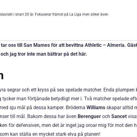
 slaviskt i snart 20 år. Fokuserar främst på La Liga men söker även
tar oss till San Mames för att bevittna Athletic – Almeria. Gäs
 och jag tror inte man bättrar på det här.
n
yra segrar och ett kryss på sex spelade matcher. Enda plumpen
g tycker man förtjänade betydligt mer i. Två matcher spelade eft
et med sju mål på dessa kamper. Bröderna
Williams
skapar alltid
anser till mål. Bakom dessa har även
Berenguer
och
Sancet
visa
ecken för defensiven, men det är inget jag oroar mig för mot den 
om kan ställa en mycket stark elva på planen!