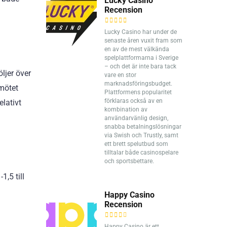
Lucky Casino
Recension
Lucky Casino har under de
senaste åren vuxit fram som
en av de mest välkända
spelplattformarna i Sverige
– och det är inte bara tack
ljer över
vare en stor
marknadsföringsbudget.
 mötet
Plattformens popularitet
förklaras också av en
elativt
kombination av
användarvänlig design,
snabba betalningslösningar
via Swish och Trustly, samt
ett brett spelutbud som
tilltalar både casinospelare
och sportsbettare.
,5 till
Happy Casino
Recension
Happy Casino är ett