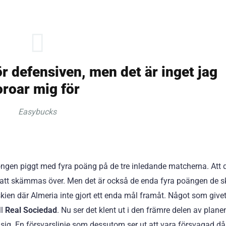
för defensiven, men det är inget jag
oroar mig för
Easybucks
ongen piggt med fyra poäng på de tre inledande matcherna. Att 
t att skämmas över. Men det är också de enda fyra poängen de s
askien där Almeria inte gjort ett enda mål framåt. Något som give
ll
Real Sociedad
. Nu ser det klent ut i den främre delen av plane
a sig. En försvarslinje som dessutom ser ut att vara försvagad d