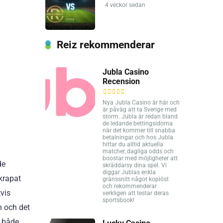
4 veckor sedan
Reiz rekommenderar
Jubla Casino
Recension
Nya Jubla Casino är här och
är påväg att ta Sverige med
storm. Jubla är redan bland
de ledande bettingsidorna
när det kommer till snabba
betalningar och hos Jubla
hittar du alltid aktuella
matcher, dagliga odds och
boostar med möjligheter att
de
skräddarsy dina spel. Vi
diggar Jublas enkla
krapat
gränssnitt något kopiöst
och rekommenderar
tvis
verkligen att testar deras
sportsbook!
n och det
å både