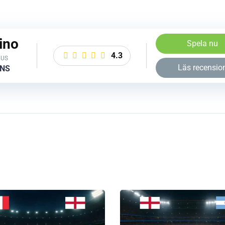
ino
Spela nu
4.3
NUS
Läs recensio
INS