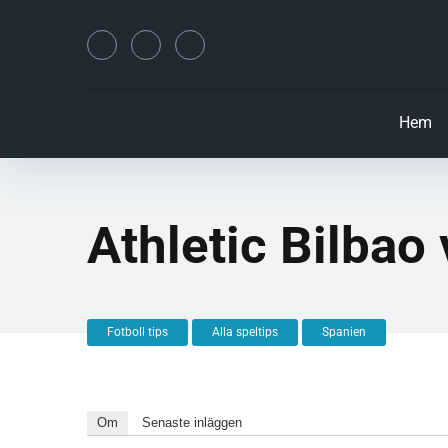
Hem
Athletic Bilba
Fotboll tips
Alla speltips
Spanien
Om
Senaste inläggen