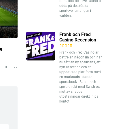
från slots och live casino till
odds på de största
sportevenemangen i
världen.
Frank och Fred
Casino Recension
a
Frank och Fred Casino är
bättre än någonsin och har
nu fått en ny spellicens, ett
0
77
nytt utseende och en
uppdaterad plattform med
en marknadsledande
sportsbook - Sätt in och
spela direkt med Swish och
njut av snabba
utbetalningar direkt in på
kontot!