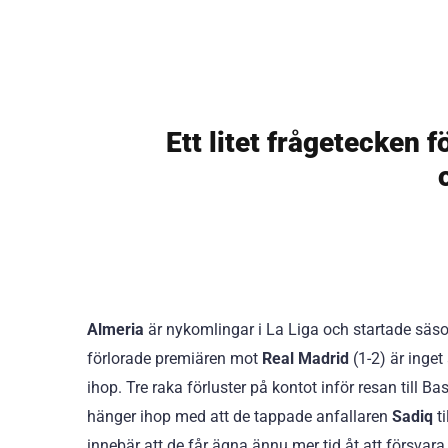
Ett litet frågetecken 
Almeria
är nykomlingar i La Liga och startade säs
förlorade premiären mot
Real Madrid
(1-2) är inge
ihop. Tre raka förluster på kontot inför resan till B
hänger ihop med att de tappade anfallaren
Sadiq
ti
innebär att de får ägna ännu mer tid åt att försvar