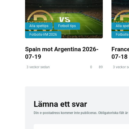
Alla speltips
Fotboll tips
Alla spel
Fotbolls-VM 2026
Fotboll
Spain mot Argentina 2026-
Franc
07-19
07-18
3 veckor sedan
0
89
3 veckor 
Lämna ett svar
Din e-postadress kommer inte publiceras.
Obligatoriska fält ä