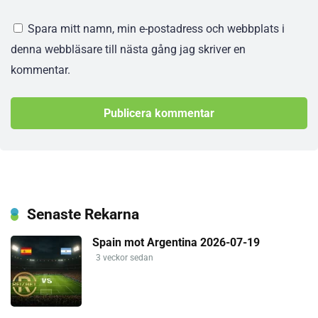
Spara mitt namn, min e-postadress och webbplats i
denna webbläsare till nästa gång jag skriver en
kommentar.
Senaste Rekarna
Spain mot Argentina 2026-07-19
3 veckor sedan