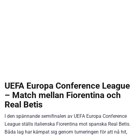
UEFA Europa Conference League
– Match mellan Fiorentina och
Real Betis
I den spännande semifinalen av UEFA Europa Conference
League ställs italienska Fiorentina mot spanska Real Betis.
Båda lag har kämpat sig genom turneringen för att nå hit,