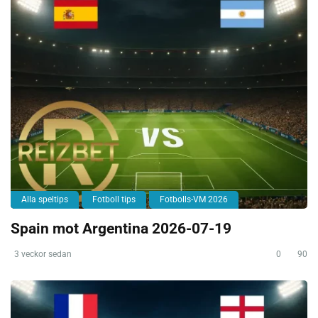
Alla speltips
Fotboll tips
Fotbolls-VM 2026
Spain mot Argentina 2026-07-19
3 veckor sedan
0
90