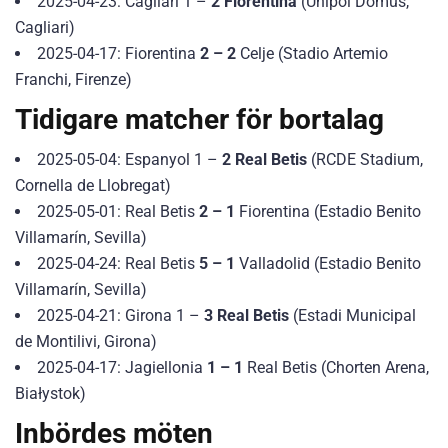
2025-04-23: Cagliari 1 –
2 Fiorentina
(Unipol Domus,
Cagliari)
2025-04-17: Fiorentina
2 – 2
Celje (Stadio Artemio
Franchi, Firenze)
Tidigare matcher för bortalag
2025-05-04: Espanyol 1 –
2 Real Betis
(RCDE Stadium,
Cornella de Llobregat)
2025-05-01: Real Betis
2 – 1
Fiorentina (Estadio Benito
Villamarín, Sevilla)
2025-04-24: Real Betis
5 – 1
Valladolid (Estadio Benito
Villamarín, Sevilla)
2025-04-21: Girona 1 –
3 Real Betis
(Estadi Municipal
de Montilivi, Girona)
2025-04-17: Jagiellonia
1 – 1
Real Betis (Chorten Arena,
Białystok)
Inbördes möten