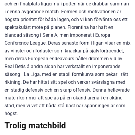
och en finalplats ligger nu i potten när de drabbar samman
i denna avgörande match. Formen och motivationen är
högsta prioritet för båda lagen, och vi kan förvänta oss ett
spektakulärt möte på planen. Fiorentina har haft en
blandad säsong i Serie A, men imponerat i Europa
Conference League. Deras senaste form i ligan visar en mix
av vinster och förluster som knackar på självförtroendet,
men deras European endeavours håller drömmen vid liv.
Real Betis å andra sidan har verkställt en imponerande
säsong i La Liga, med en stabil formkurva som pekar i rätt
riktning. De har hittat sitt spel och verkar svårslagna med
en stadig defensiv och en skarp offensiv. Denna hetlevrade
match kommer att spelas på en okänd arena i en okänd
stad, men vi vet att båda stå bäst när spänningen är som
högst.
Trolig matchbild