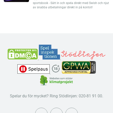
sportsbook - Sätt in och spela direkt med Swish och njut
av snabba utbetalningar direkt in på kontot!
Spelar du för mycket? Ring Stödlinjen: 020-81 91 00.