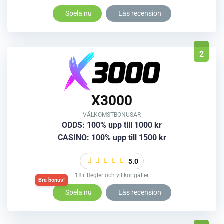
Spela nu
Läs recension
2
X3000
VÄLKOMSTBONUSAR
ODDS: 100% upp till 1000 kr
CASINO: 100% upp till 1500 kr
5.0
18+ Regler och villkor gäller
Spela nu
Läs recension