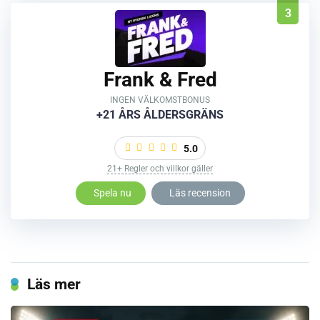
3
Frank & Fred
INGEN VÄLKOMSTBONUS
+21 ÅRS ÅLDERSGRÄNS
5.0
21+ Regler och villkor gäller
Spela nu
Läs recension
Läs mer