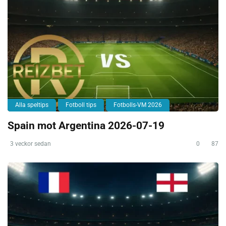
Alla speltips
Fotboll tips
Fotbolls-VM 2026
Spain mot Argentina 2026-07-19
3 veckor sedan
0
87