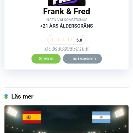
Frank & Fred
INGEN VÄLKOMSTBONUS
+21 ÅRS ÅLDERSGRÄNS
5.0
21+ Regler och villkor gäller
Spela nu
Läs recension
Läs mer