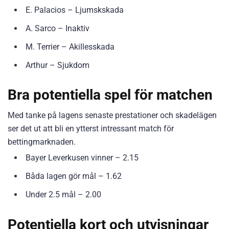
E. Palacios – Ljumskskada
A. Sarco – Inaktiv
M. Terrier – Akillesskada
Arthur – Sjukdom
Bra potentiella spel för matchen
Med tanke på lagens senaste prestationer och skadelägen
ser det ut att bli en ytterst intressant match för
bettingmarknaden.
Bayer Leverkusen vinner – 2.15
Båda lagen gör mål – 1.62
Under 2.5 mål – 2.00
Potentiella kort och utvisningar