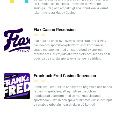
ett komplett spelbibliotek – men om du värderar
smidiga uttag och ett pålitligt spelutbud kan vi varmt
rekommendera Happy Casino.
Flax Casino Recension
Flax Casino är ett nytt svensklicensierad Pay N Play-
casino- och sportsbookplattform som kombinerar
snabb registrering med ett stort utbud av spel och
marknader. Här erbjuds allt från slots och live casino till
odds på de största sportevenemangen i världen.
Frank och Fred Casino Recension
Frank och Fred Casino är bättre än någonsin och har nu
fått en ny spellicens, ett nytt utseende och en
uppdaterad plattform med en marknadsledande
sportsbook - Sätt in och spela direkt med Swish och njut
av snabba utbetalningar direkt in på kontot!