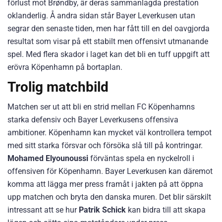
förlust mot Brøndby, är deras sammanlagda prestation
oklanderlig. Å andra sidan står Bayer Leverkusen utan
segrar den senaste tiden, men har fått till en del oavgjorda
resultat som visar på ett stabilt men offensivt utmanande
spel. Med flera skador i laget kan det bli en tuff uppgift att
erövra Köpenhamn på bortaplan.
Trolig matchbild
Matchen ser ut att bli en strid mellan FC Köpenhamns
starka defensiv och Bayer Leverkusens offensiva
ambitioner. Köpenhamn kan mycket väl kontrollera tempot
med sitt starka försvar och försöka slå till på kontringar.
Mohamed Elyounoussi
förväntas spela en nyckelroll i
offensiven för Köpenhamn. Bayer Leverkusen kan däremot
komma att lägga mer press framåt i jakten på att öppna
upp matchen och bryta den danska muren. Det blir särskilt
intressant att se hur
Patrik Schick
kan bidra till att skapa