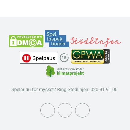
Spelar du för mycket? Ring Stödlinjen: 020-81 91 00.