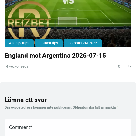
Alla speltips
Fotboll tips
Fotbolls-VM 2026
England mot Argentina 2026-07-15
4 veckor sedan
0
77
Lämna ett svar
Din e-postadress kommer inte publiceras.
Obligatoriska fält är märkta
*