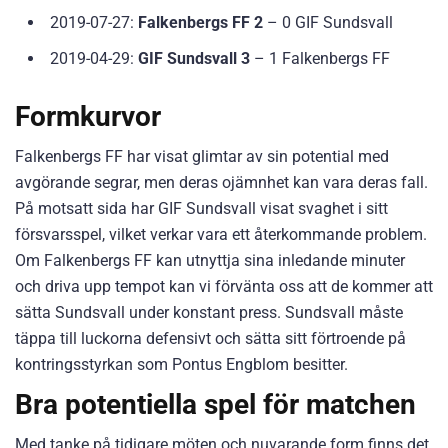
2019-07-27:
Falkenbergs FF 2
– 0 GIF Sundsvall
2019-04-29:
GIF Sundsvall 3
– 1 Falkenbergs FF
Formkurvor
Falkenbergs FF har visat glimtar av sin potential med
avgörande segrar, men deras ojämnhet kan vara deras fall.
På motsatt sida har GIF Sundsvall visat svaghet i sitt
försvarsspel, vilket verkar vara ett återkommande problem.
Om Falkenbergs FF kan utnyttja sina inledande minuter
och driva upp tempot kan vi förvänta oss att de kommer att
sätta Sundsvall under konstant press. Sundsvall måste
täppa till luckorna defensivt och sätta sitt förtroende på
kontringsstyrkan som Pontus Engblom besitter.
Bra potentiella spel för matchen
Med tanke på tidigare möten och nuvarande form finns det