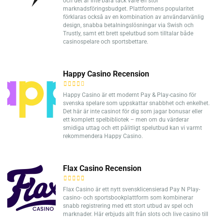
och det är inte bara tack vare en stor
marknadsföringsbudget. Plattformens popularitet
förklaras också av en kombination av användarvänlig
design, snabba betalningslösningar via Swish och
Trustly, samt ett brett spelutbud som tilltalar både
casinospelare och sportsbettare.
Happy Casino Recension
Happy Casino är ett modernt Pay & Play-casino för
svenska spelare som uppskattar snabbhet och enkelhet.
Det här är inte casinot för dig som jagar bonusar eller
ett komplett spelbibliotek – men om du värderar
smidiga uttag och ett pålitligt spelutbud kan vi varmt
rekommendera Happy Casino.
Flax Casino Recension
Flax Casino är ett nytt svensklicensierad Pay N Play-
casino- och sportsbookplattform som kombinerar
snabb registrering med ett stort utbud av spel och
marknader. Här erbjuds allt från slots och live casino till