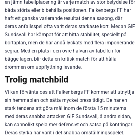
en jämn tabellplacering är varje match av stor betydelse för
båda störta eller bibehålla positionen. Falkenbergs FF har
haft ett ganska varierande resultat denna säsong, där
deras anfallsspel ofta varit deras starkaste kort. Medan GIF
Sundsvall har kämpat för att hitta stabilitet, speciellt på
bortaplan, men de har ändå lyckats med flera imponerande
segrar. Med en plats i den övre halvan av tabellen för
bägge lagen, blir detta en kritisk match för att hålla
drömmen om uppflyttning levande.
Trolig matchbild
Vi kan förvänta oss att Falkenbergs FF kommer att utnyttja
sin hemmaplan och sätta mycket press tidigt. De har en
stark tendens att göra mål inom de första 15 minuterna
med deras snabba attacker. GIF Sundsvall, å andra sidan,
kan sannolikt spela mer defensivt och satsa på kontringar.
Deras styrka har varit i det snabba omställningsspelet.