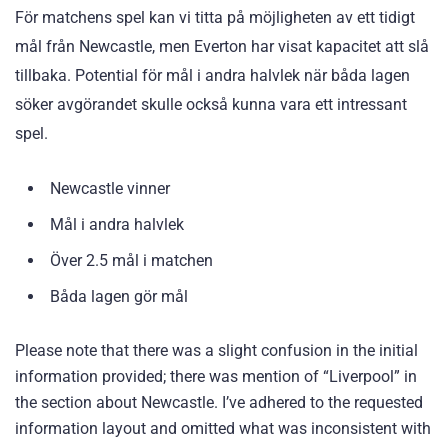
För matchens spel kan vi titta på möjligheten av ett tidigt
mål från Newcastle, men Everton har visat kapacitet att slå
tillbaka. Potential för mål i andra halvlek när båda lagen
söker avgörandet skulle också kunna vara ett intressant
spel.
Newcastle vinner
Mål i andra halvlek
Över 2.5 mål i matchen
Båda lagen gör mål
Please note that there was a slight confusion in the initial
information provided; there was mention of “Liverpool” in
the section about Newcastle. I’ve adhered to the requested
information layout and omitted what was inconsistent with