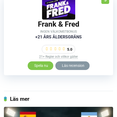
Frank & Fred
INGEN VÄLKOMSTBONUS
+21 ÅRS ÅLDERSGRÄNS
5.0
21+ Regler och villkor gäller
Spela nu
Läs recension
Läs mer