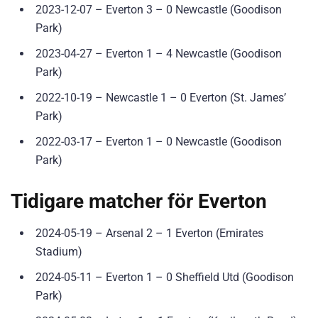
2023-12-07 – Everton 3 – 0 Newcastle (Goodison
Park)
2023-04-27 – Everton 1 – 4 Newcastle (Goodison
Park)
2022-10-19 – Newcastle 1 – 0 Everton (St. James’
Park)
2022-03-17 – Everton 1 – 0 Newcastle (Goodison
Park)
Tidigare matcher för Everton
2024-05-19 – Arsenal 2 – 1 Everton (Emirates
Stadium)
2024-05-11 – Everton 1 – 0 Sheffield Utd (Goodison
Park)