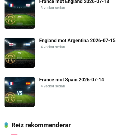
France mot England 2026-07-18
3 veckor sedan
England mot Argentina 2026-07-15
4 veckor sedan
France mot Spain 2026-07-14
4 veckor sedan
Reiz rekommenderar