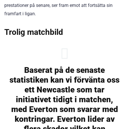
prestationer på senare, ser fram emot att fortsätta sin
framfart i ligan.
Trolig matchbild
Baserat på de senaste
statistiken kan vi förvänta oss
ett Newcastle som tar
initiativet tidigt i matchen,
med Everton som svarar med
kontringar. Everton lider av
flera skador vilket kan