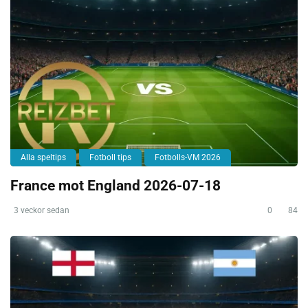
Alla speltips
Fotboll tips
Fotbolls-VM 2026
France mot England 2026-07-18
3 veckor sedan
0
84