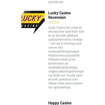
sportsbook!
Lucky Casino
Recension
Lucky Casino har under de
senaste åren vuxit fram som
en av de mest välkända
spelplattformarna i Sverige
– och det är inte bara tack
vare en stor
marknadsföringsbudget.
Plattformens popularitet
förklaras också av en
kombination av
användarvänlig design,
snabba betalningslösningar
via Swish och Trustly, samt
ett brett spelutbud som
tilltalar både casinospelare
och sportsbettare.
Happy Casino