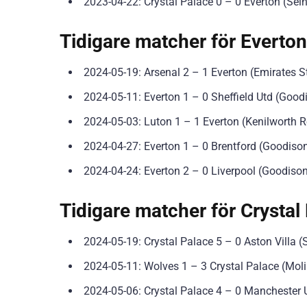
2023-04-22: Crystal Palace 0 – 0 Everton (Sel
Tidigare matcher för Everton
2024-05-19: Arsenal 2 – 1 Everton (Emirates 
2024-05-11: Everton 1 – 0 Sheffield Utd (Goodi
2024-05-03: Luton 1 – 1 Everton (Kenilworth 
2024-04-27: Everton 1 – 0 Brentford (Goodison
2024-04-24: Everton 2 – 0 Liverpool (Goodison
Tidigare matcher för Crystal
2024-05-19: Crystal Palace 5 – 0 Aston Villa (
2024-05-11: Wolves 1 – 3 Crystal Palace (Mo
2024-05-06: Crystal Palace 4 – 0 Manchester U