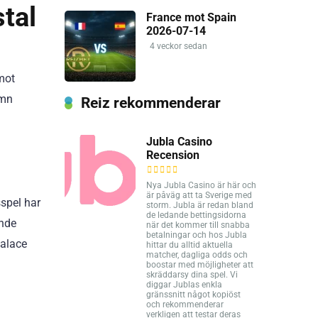
tal
France mot Spain
2026-07-14
4 veckor sedan
mot
ämn
Reiz rekommenderar
Jubla Casino
Recension
Nya Jubla Casino är här och
är påväg att ta Sverige med
spel har
storm. Jubla är redan bland
de ledande bettingsidorna
ande
när det kommer till snabba
betalningar och hos Jubla
Palace
hittar du alltid aktuella
matcher, dagliga odds och
boostar med möjligheter att
skräddarsy dina spel. Vi
diggar Jublas enkla
gränssnitt något kopiöst
och rekommenderar
verkligen att testar deras