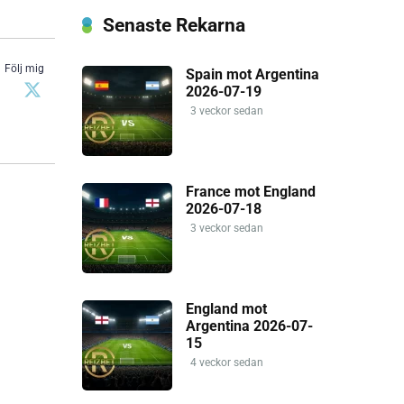
Senaste Rekarna
Följ mig
Spain mot Argentina
2026-07-19
3 veckor sedan
France mot England
2026-07-18
3 veckor sedan
England mot
Argentina 2026-07-
15
4 veckor sedan