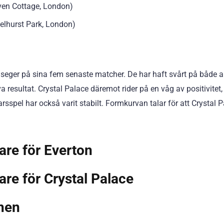
ven Cottage, London)
elhurst Park, London)
seger på sina fem senaste matcher. De har haft svårt på både an
iva resultat. Crystal Palace däremot rider på en våg av positivitet
sspel har också varit stabilt. Formkurvan talar för att Crystal 
re för Everton
re för Crystal Palace
chen