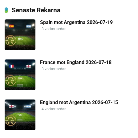
Senaste Rekarna
Spain mot Argentina 2026-07-19
3 veckor sedan
France mot England 2026-07-18
3 veckor sedan
England mot Argentina 2026-07-15
4 veckor sedan