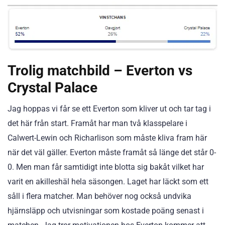
Trolig matchbild – Everton vs
Crystal Palace
Jag hoppas vi får se ett Everton som kliver ut och tar tag i
det här från start. Framåt har man två klasspelare i
Calwert-Lewin och Richarlison som måste kliva fram här
när det väl gäller. Everton måste framåt så länge det står 0-
0. Men man får samtidigt inte blotta sig bakåt vilket har
varit en akilleshäl hela säsongen. Laget har läckt som ett
såll i flera matcher. Man behöver nog också undvika
hjärnsläpp och utvisningar som kostade poäng senast i