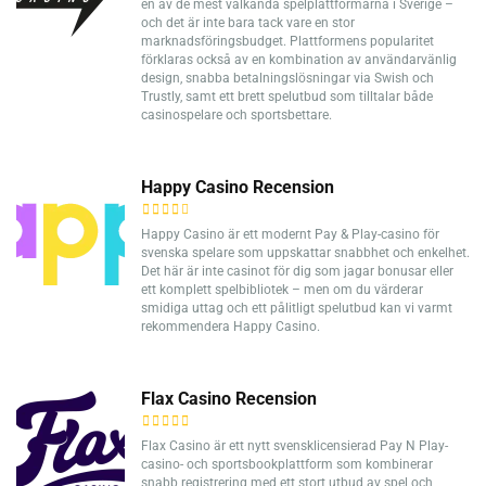
en av de mest välkända spelplattformarna i Sverige –
och det är inte bara tack vare en stor
marknadsföringsbudget. Plattformens popularitet
förklaras också av en kombination av användarvänlig
design, snabba betalningslösningar via Swish och
Trustly, samt ett brett spelutbud som tilltalar både
casinospelare och sportsbettare.
Happy Casino Recension
Happy Casino är ett modernt Pay & Play-casino för
svenska spelare som uppskattar snabbhet och enkelhet.
Det här är inte casinot för dig som jagar bonusar eller
ett komplett spelbibliotek – men om du värderar
smidiga uttag och ett pålitligt spelutbud kan vi varmt
rekommendera Happy Casino.
Flax Casino Recension
Flax Casino är ett nytt svensklicensierad Pay N Play-
casino- och sportsbookplattform som kombinerar
snabb registrering med ett stort utbud av spel och