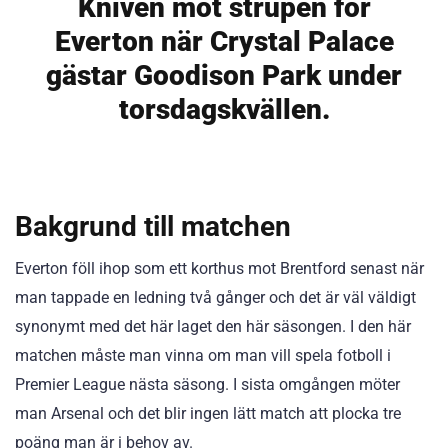
Kniven mot strupen för
Everton när Crystal Palace
gästar Goodison Park under
torsdagskvällen.
Bakgrund till matchen
Everton föll ihop som ett korthus mot Brentford senast när
man tappade en ledning två gånger och det är väl väldigt
synonymt med det här laget den här säsongen. I den här
matchen måste man vinna om man vill spela fotboll i
Premier League nästa säsong. I sista omgången möter
man Arsenal och det blir ingen lätt match att plocka tre
poäng man är i behov av.