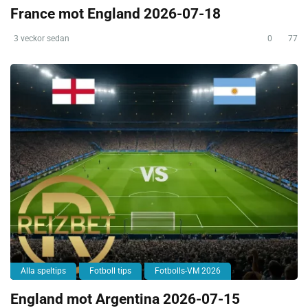
France mot England 2026-07-18
3 veckor sedan
0
77
Alla speltips
Fotboll tips
Fotbolls-VM 2026
England mot Argentina 2026-07-15