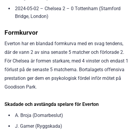
2024-05-02 – Chelsea 2 – 0 Tottenham (Stamford
Bridge, London)
Formkurvor
Everton har en blandad formkurva med en svag tendens,
där de vann 2 av sina senaste 5 matcher och förlorade 2.
För Chelsea är formen starkare, med 4 vinster och endast 1
förlust på de senaste 5 matcherna. Bortalagets offensiva
prestation ger dem en psykologisk fördel inför mötet på
Goodison Park.
Skadade och avstängda spelare för Everton
A. Broja (Domarbeslut)
J. Garner (Ryggskada)