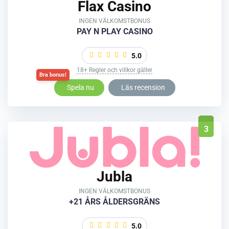
Flax Casino
INGEN VÄLKOMSTBONUS
PAY N PLAY CASINO
5.0
18+ Regler och villkor gäller
Spela nu
Läs recension
3
Jubla
INGEN VÄLKOMSTBONUS
+21 ÅRS ÅLDERSGRÄNS
5.0