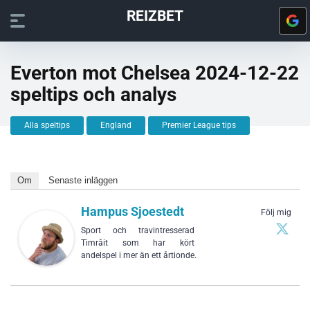
REIZBET
Everton mot Chelsea 2024-12-22
speltips och analys
Alla speltips
England
Premier League tips
Om
Senaste inläggen
Hampus Sjoestedt
Följ mig
Sport och travintresserad
Timråit som har kört
andelspel i mer än ett årtionde.