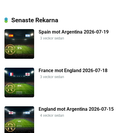
Senaste Rekarna
Spain mot Argentina 2026-07-19
3 veckor sedan
France mot England 2026-07-18
3 veckor sedan
England mot Argentina 2026-07-15
4 veckor sedan