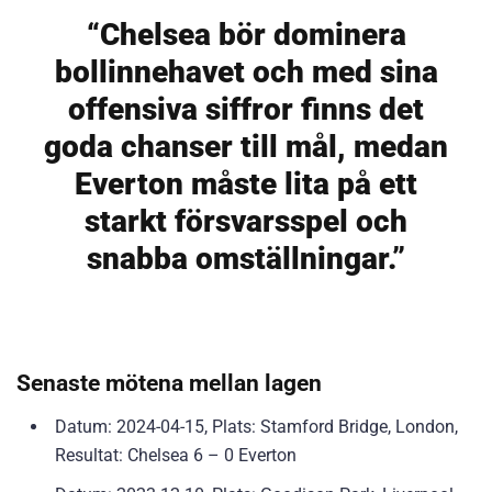
“Chelsea bör dominera
bollinnehavet och med sina
offensiva siffror finns det
goda chanser till mål, medan
Everton måste lita på ett
starkt försvarsspel och
snabba omställningar.”
Senaste mötena mellan lagen
Datum: 2024-04-15, Plats: Stamford Bridge, London,
Resultat: Chelsea 6 – 0 Everton