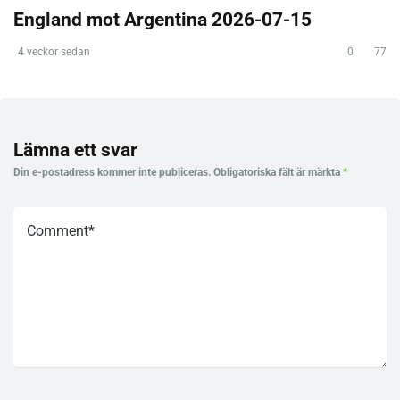
England mot Argentina 2026-07-15
4 veckor sedan
0
77
Lämna ett svar
Din e-postadress kommer inte publiceras.
Obligatoriska fält är märkta
*