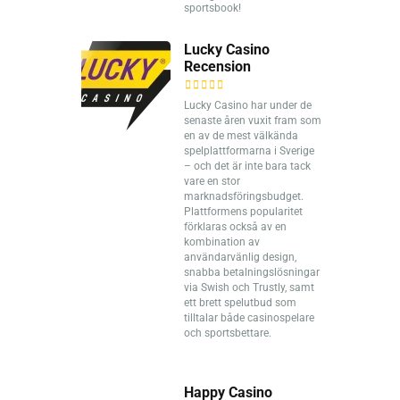
sportsbook!
Lucky Casino
Recension
Lucky Casino har under de
senaste åren vuxit fram som
en av de mest välkända
spelplattformarna i Sverige
– och det är inte bara tack
vare en stor
marknadsföringsbudget.
Plattformens popularitet
förklaras också av en
kombination av
användarvänlig design,
snabba betalningslösningar
via Swish och Trustly, samt
ett brett spelutbud som
tilltalar både casinospelare
och sportsbettare.
Happy Casino