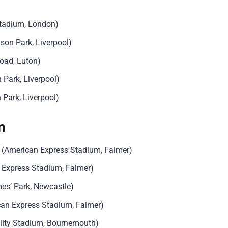
Stadium, London)
son Park, Liverpool)
Road, Luton)
 Park, Liverpool)
 Park, Liverpool)
n
d (American Express Stadium, Falmer)
 Express Stadium, Falmer)
mes’ Park, Newcastle)
ican Express Stadium, Falmer)
ality Stadium, Bournemouth)