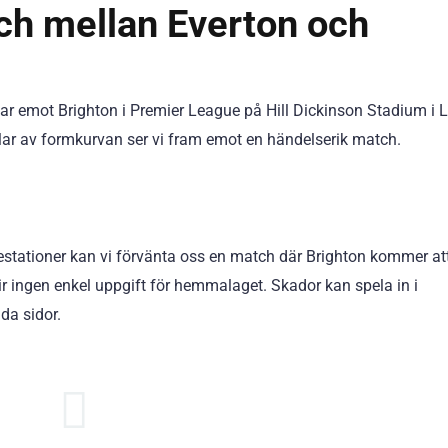
h mellan Everton och
ar emot Brighton i Premier League på Hill Dickinson Stadium i L
elar av formkurvan ser vi fram emot en händelserik match.
estationer kan vi förvänta oss en match där Brighton kommer att
ir ingen enkel uppgift för hemmalaget. Skador kan spela in i
da sidor.