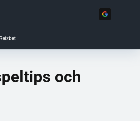
Reizbet
peltips och