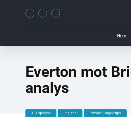
Hem
Everton mot Br
analys
Alla speltips
England
Premier League tips