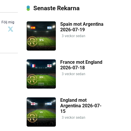
Senaste Rekarna
Följ mig
Spain mot Argentina
2026-07-19
3 veckor sedan
France mot England
2026-07-18
3 veckor sedan
England mot
Argentina 2026-07-
15
3 veckor sedan