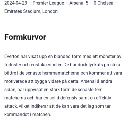
2024-04-23 – Premier League – Arsenal 5 – 0 Chelsea –
Emirates Stadium, London
Formkurvor
Everton har visat upp en blandad form med ett mönster av
förluster och enstaka vinster. De har dock lyckats prestera
bättre i de senaste hemmamatcherna och kommer att vara
motiverade att bygga vidare på detta. Arsenal å andra
sidan, har uppvisat en stark form de senaste fem
matcherna och har en solid defensiv samt en effektiv
attack, vilket indikerar att de kan vara det lag som tar
kommandot i matchen.