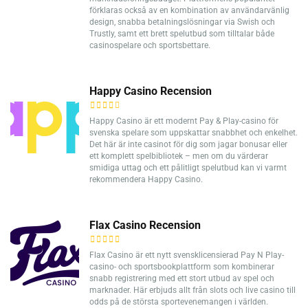
förklaras också av en kombination av användarvänlig
design, snabba betalningslösningar via Swish och
Trustly, samt ett brett spelutbud som tilltalar både
casinospelare och sportsbettare.
Happy Casino Recension
Happy Casino är ett modernt Pay & Play-casino för
svenska spelare som uppskattar snabbhet och enkelhet.
Det här är inte casinot för dig som jagar bonusar eller
ett komplett spelbibliotek – men om du värderar
smidiga uttag och ett pålitligt spelutbud kan vi varmt
rekommendera Happy Casino.
Flax Casino Recension
Flax Casino är ett nytt svensklicensierad Pay N Play-
casino- och sportsbookplattform som kombinerar
snabb registrering med ett stort utbud av spel och
marknader. Här erbjuds allt från slots och live casino till
odds på de största sportevenemangen i världen.