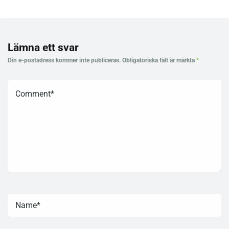
Lämna ett svar
Din e-postadress kommer inte publiceras.
Obligatoriska fält är märkta
*