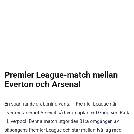
Premier League-match mellan
Everton och Arsenal
En spännande drabbning väntar i Premier League när
Everton tar emot Arsenal på hemmaplan vid Goodison Park
i Liverpool. Denna match utgör den 31:a omgången av
säsongens Premier League och står mellan två lag med