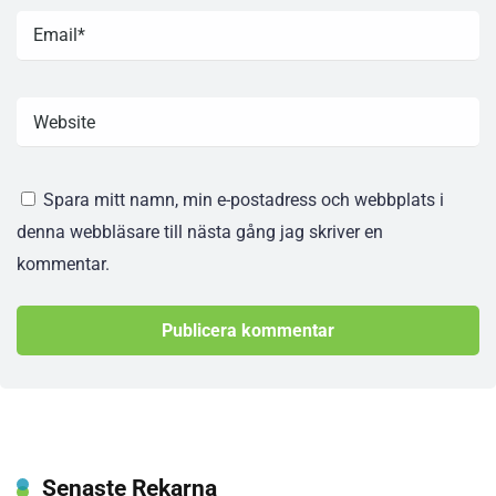
Spara mitt namn, min e-postadress och webbplats i
denna webbläsare till nästa gång jag skriver en
kommentar.
Senaste Rekarna