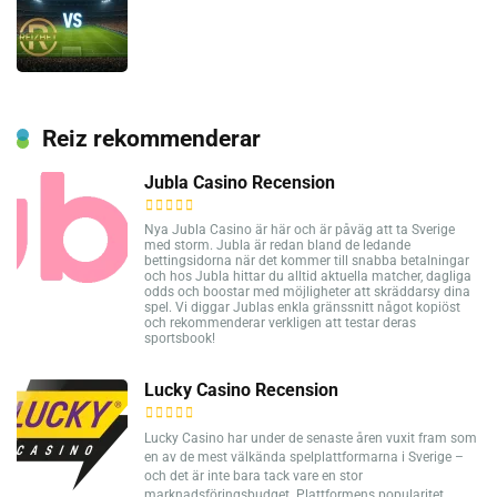
Reiz rekommenderar
Jubla Casino Recension
Nya Jubla Casino är här och är påväg att ta Sverige
med storm. Jubla är redan bland de ledande
bettingsidorna när det kommer till snabba betalningar
och hos Jubla hittar du alltid aktuella matcher, dagliga
odds och boostar med möjligheter att skräddarsy dina
spel. Vi diggar Jublas enkla gränssnitt något kopiöst
och rekommenderar verkligen att testar deras
sportsbook!
Lucky Casino Recension
Lucky Casino har under de senaste åren vuxit fram som
en av de mest välkända spelplattformarna i Sverige –
och det är inte bara tack vare en stor
marknadsföringsbudget. Plattformens popularitet