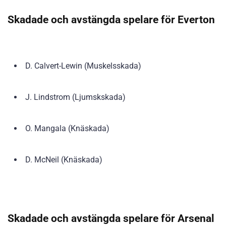
Skadade och avstängda spelare för Everton
D. Calvert-Lewin (Muskelsskada)
J. Lindstrom (Ljumskskada)
O. Mangala (Knäskada)
D. McNeil (Knäskada)
Skadade och avstängda spelare för Arsenal