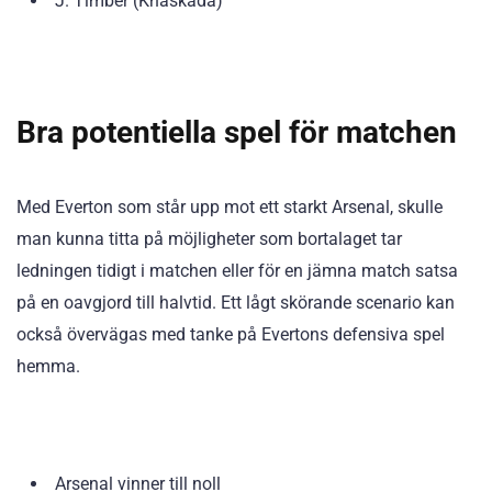
J. Timber (Knäskada)
Bra potentiella spel för matchen
Med Everton som står upp mot ett starkt Arsenal, skulle
man kunna titta på möjligheter som bortalaget tar
ledningen tidigt i matchen eller för en jämna match satsa
på en oavgjord till halvtid. Ett lågt skörande scenario kan
också övervägas med tanke på Evertons defensiva spel
hemma.
Arsenal vinner till noll