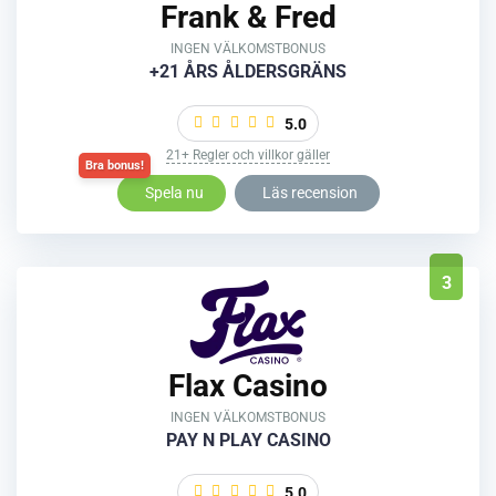
Frank & Fred
INGEN VÄLKOMSTBONUS
+21 ÅRS ÅLDERSGRÄNS
5.0
21+ Regler och villkor gäller
Spela nu
Läs recension
3
Flax Casino
INGEN VÄLKOMSTBONUS
PAY N PLAY CASINO
5.0