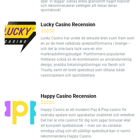
spel. Vi diggar Jublas enkla gränssnitt något kopiöst
och rekommenderar verkligen att testar deras
sportsbook!
Lucky Casino Recension
Lucky Casino har under de senaste åren vuxit fram som
en av de mest välkända spelplattformarna i Sverige –
och det är inte bara tack vare en stor
marknadsföringsbudget. Plattformens popularitet
förklaras också av en kombination av användarvänlig
design, snabba betalningslösningar via Swish och
Trustly, samt ett brett spelutbud som tilltalar både
casinospelare och sportsbettare.
Happy Casino Recension
Happy Casino är ett modernt Pay & Play-casino för
svenska spelare som uppskattar snabbhet och enkelhet.
Det här är inte casinot för dig som jagar bonusar eller
ett komplett spelbibliotek – men om du värderar
smidiga uttag och ett pålitligt spelutbud kan vi varmt
rekommendera Happy Casino.