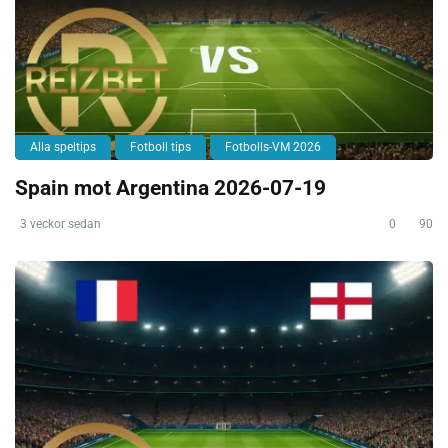
Alla speltips
Fotboll tips
Fotbolls-VM 2026
Spain mot Argentina 2026-07-19
3 veckor sedan
0
90