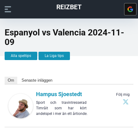
REIZBET
Espanyol vs Valencia 2024-11-
09
Alla speltips
La Liga tips
Om
Senaste inläggen
Hampus Sjoestedt
Följ mig
Sport och travintresserad
Timråit som har kört
andelspel i mer än ett årtionde.