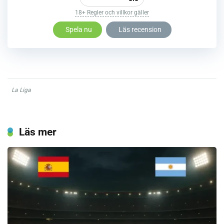
18+ Regler och villkor gäller
Spela nu
Läs recension
La Liga
Läs mer