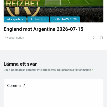
Alla speltips
Fotboll tips
Fotbolls-VM 2026
England mot Argentina 2026-07-15
4 veckor sedan
0
78
Lämna ett svar
Din e-postadress kommer inte publiceras.
Obligatoriska fält är märkta
*