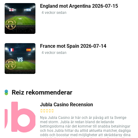
England mot Argentina 2026-07-15
4 veckor sedan
France mot Spain 2026-07-14
4 veckor sedan
Reiz rekommenderar
Jubla Casino Recension
Nya Jubla Casino är här och är påväg att ta Sverige
med storm. Jubla är redan bland de ledande
bettingsidorna när det kommer till snabba betalningar
och hos Jubla hittar du alltid aktuella matcher, dagliga
odds och boostar med möjligheter att skräddarsy dina