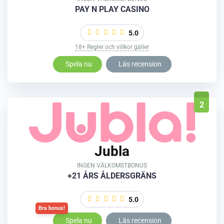
PAY N PLAY CASINO
5.0
18+ Regler och villkor gäller
Spela nu
Läs recension
2
Jubla
INGEN VÄLKOMSTBONUS
+21 ÅRS ÅLDERSGRÄNS
5.0
Spela nu
Läs recension